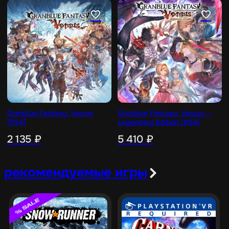
Granblue Fantasy: Versus
Granblue Fantasy: Versus —
[PS4]
Legendary Edition [PS4]
2 135
₽
5 410
₽
рекомендуемые игры