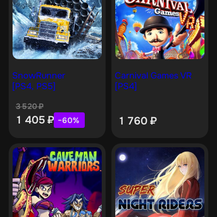
SnowRunner
Carnival Games VR
[PS4, PS5]
[PS4]
3 520
₽
1 405
₽
1 760
₽
−60%