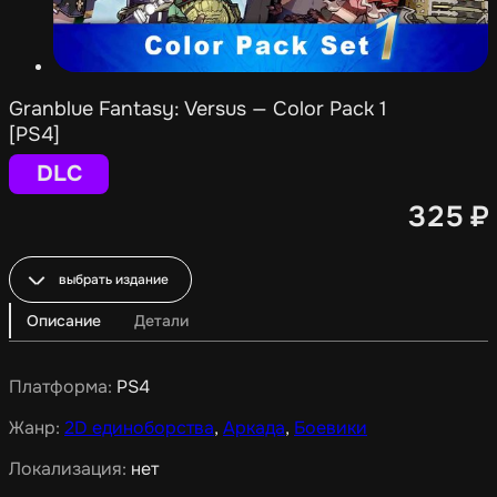
Granblue Fantasy: Versus — Color Pack 1
[PS4]
DLC
325
₽
выбрать издание
Описание
Детали
Платформа:
PS4
Жанр:
2D единоборства
,
Аркада
,
Боевики
Локализация:
нет