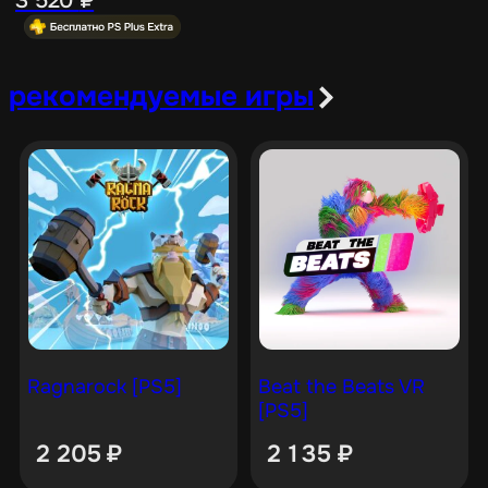
рекомендуемые игры
Ragnarock [PS5]
Beat the Beats VR
[PS5]
2 205
₽
2 135
₽