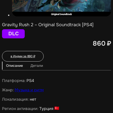
Gravity Rush 2 – Original Soundtrack [PS4]
DLC
860
₽
в Индии за
890
₽
Описание
Детали
Платформа:
PS4
Жанр:
Музыка и ритм
Локализация:
нет
Регион активации:
Турция