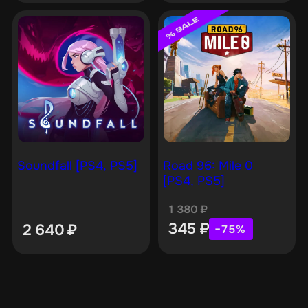
Soundfall [PS4, PS5]
Road 96: Mile 0
[PS4, PS5]
1 380
₽
345
₽
2 640
₽
−75%