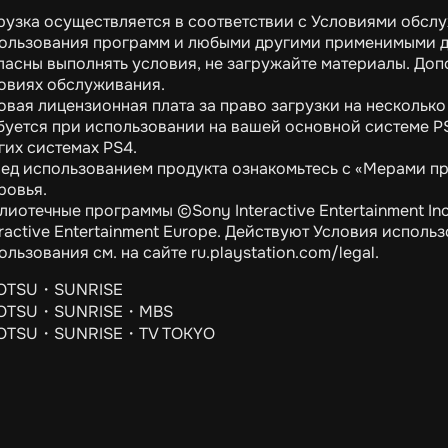
рузка осуществляется в соответствии с Условиями обслу
ользования программ и любыми другими применимыми д
ласны выполнять условия, не загружайте материалы. До
овиях обслуживания.
овая лицензионная плата за право загрузки на несколько 
буется при использовании на вашей основной системе P
гих системах PS4.
ед использованием продукта ознакомьтесь с «Мерами п
ровья.
лиотечные программы ©Sony Interactive Entertainment In
eractive Entertainment Europe. Действуют Условия испол
ользования см. на сайте ru.playstation.com/legal.
OTSU・SUNRISE
OTSU・SUNRISE・MBS
OTSU・SUNRISE・TV TOKYO