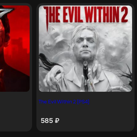
The Evil Within 2 [PS4]
585
₽