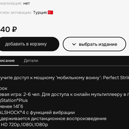
окализация:
нет
егион активации:
Турция
540
₽
выбрать издание
добавить в корзину
писание
Детали
учите доступ к мощному ‘мобильному воину’: Perfect Stri
грок
евая игра: 2-6 чел. Для доступа к онлайн мультиплееру 
yStation®Plus
менее 14Гб
LSHOCK®4 с функцией вибрации
держивается дистанционное воспроизведение
 HD 720p,1080i,1080p