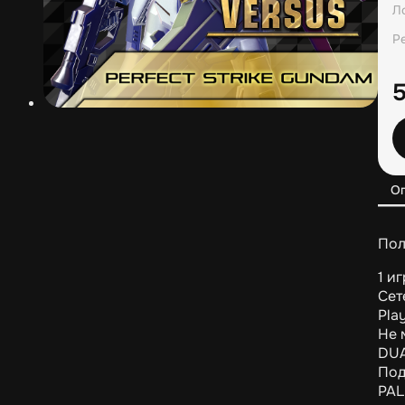
Л
Р
О
Пол
1 и
Сет
Pla
Не 
DUA
Под
PAL