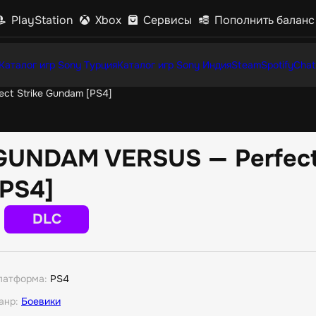
PlayStation
Xbox
Сервисы
Пополнить баланс
Каталог игр Sony Турция
Каталог игр Sony Индия
Steam
Spotify
Chat
t Strike Gundam [PS4]
GUNDAM VERSUS — Perfect
[PS4]
DLC
латформа:
PS4
анр:
Боевики