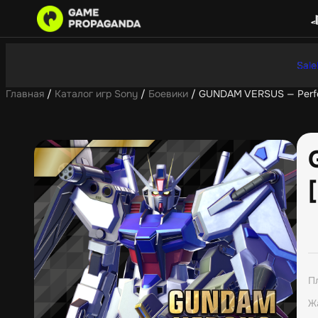
Sale
Главная
/
Каталог игр Sony
/
Боевики
/ GUNDAM VERSUS — Perfec
П
Ж