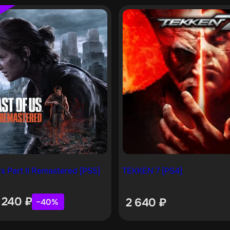
s Part II Remastered [PS5]
TEKKEN 7 [PS4]
 240
₽
2 640
₽
−40%