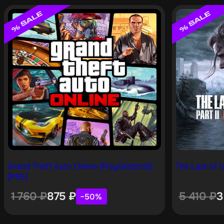
Grand Theft Auto Online (PlayStation5)
The Last of U
[PS5]
1 760
₽
875
₽
5 410
₽
3
−50%