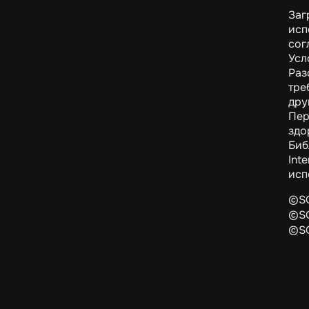
Заг
исп
сог
Усл
Раз
тре
дру
Пер
здо
Биб
Int
исп
©S
©S
©S