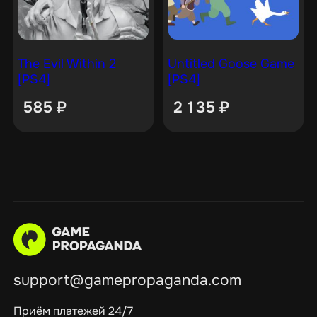
The Evil Within 2
Untitled Goose Game
[PS4]
[PS4]
585
₽
2 135
₽
support@gamepropaganda.com
Приём платежей 24/7