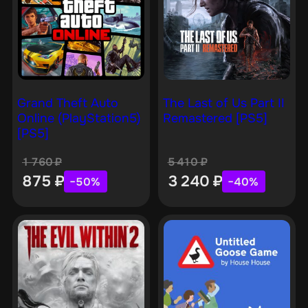
Grand Theft Auto
The Last of Us Part II
Online (PlayStation5)
Remastered [PS5]
[PS5]
1 760
₽
5 410
₽
875
₽
3 240
₽
−50%
−40%