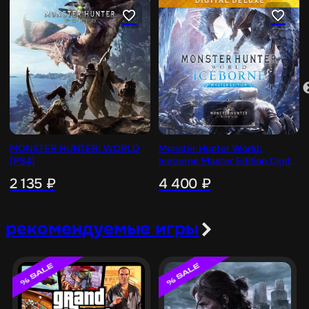
MONSTER HUNTER: WORLD
Monster Hunter World:
[PS4]
Iceborne Master Edition Digital
Deluxe [PS4]
2 135
₽
4 400
₽
рекомендуемые игры