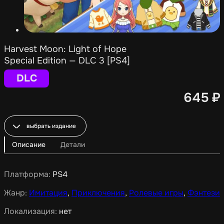
Harvest Moon: Light of Hope
Special Edition — DLC 3 [PS4]
DLC
645
₽
выбрать издание
Описание
Детали
Платформа:
PS4
Жанр:
Имитация
,
Приключения
,
Ролевые игры
,
Фэнтези
Локализация:
нет