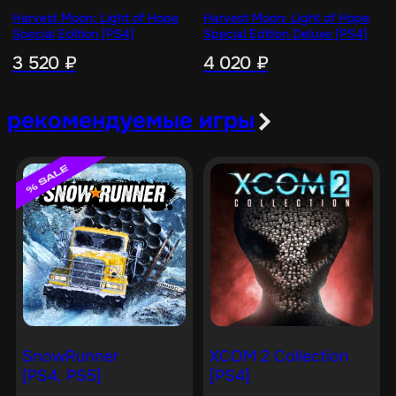
Harvest Moon: Light of Hope
Harvest Moon: Light of Hope
Special Edition [PS4]
Special Edition Deluxe [PS4]
3 520
₽
4 020
₽
рекомендуемые игры
SnowRunner
XCOM 2 Collection
[PS4, PS5]
[PS4]