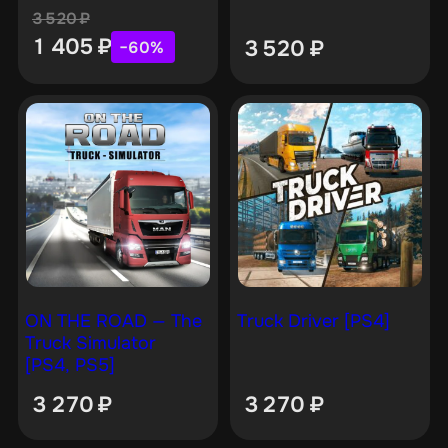
3 520
₽
1 405
₽
3 520
₽
−60%
ON THE ROAD — The
Truck Driver [PS4]
Truck Simulator
[PS4, PS5]
3 270
₽
3 270
₽