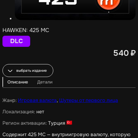
HAWKEN: 425 MC
DLC
540
₽
выбрать издание
Описание
Детали
Жанр:
Игровая валюта
,
Шутеры от первого лица
Локализация:
нет
Регион активации:
Турция
Содержит 425 MC — внутриигровую валюту, которую