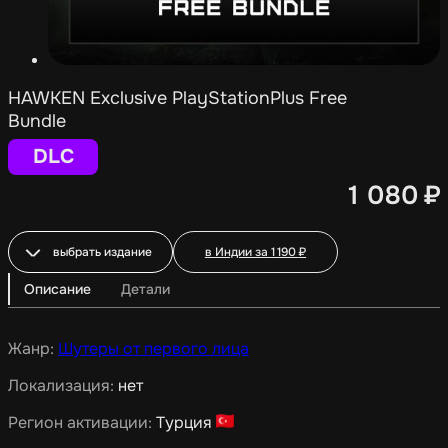
HAWKEN Exclusive PlayStationPlus Free
Bundle
DLC
1 080
₽
выбрать издание
в Индии за
1 190
₽
Описание
Детали
Жанр:
Шутеры от первого лица
Локализация:
нет
Регион активации:
Турция