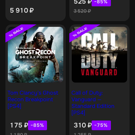
525
₽
−85%
5 910
₽
3 520
₽
Tom Clancy’s Ghost
Call of Duty:
Recon Breakpoint
Vanguard —
[PS4]
Standard Edition
[PS4]
175
₽
310
₽
−85%
−75%
1 180
₽
1 255
₽