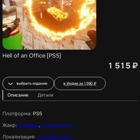
Hell of an Office [PS5]
1 515
₽
выбрать издание
в Индии за
1 590
₽
Описание
Детали
Платформа:
PS5
Жанр:
Боевики
,
Платформер
Локализация:
русский текст