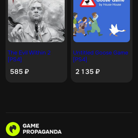
The Evil Within 2
Untitled Goose Game
[PS4]
[PS4]
585
₽
2 135
₽