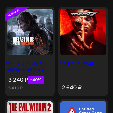
The Last of Us Part II
TEKKEN 7 [PS4]
Remastered [PS5]
3 240
₽
−40%
2 640
₽
5 410
₽