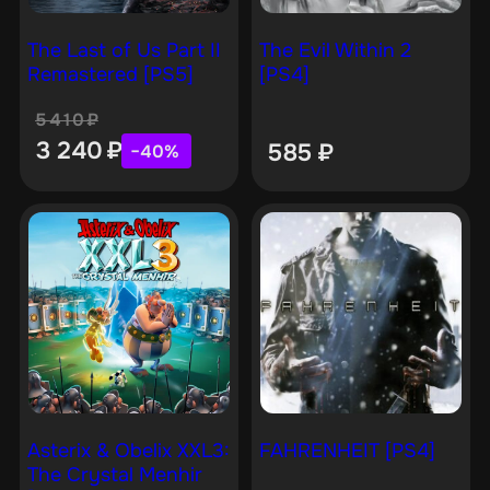
The Last of Us Part II
The Evil Within 2
Remastered [PS5]
[PS4]
5 410
₽
3 240
₽
585
₽
−40%
Asterix & Obelix XXL3:
FAHRENHEIT [PS4]
The Crystal Menhir