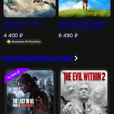
Immortals Fenyx Rising
IMMORTALS FENYX RISING —
PS4 & PS5
GOLD EDITION PS4 & PS5
4 400
₽
6 490
₽
рекомендуемые игры