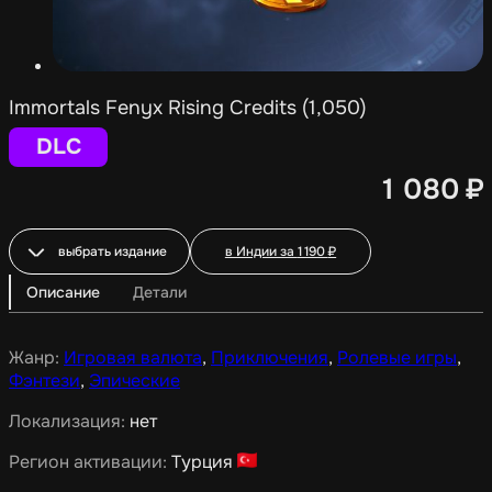
Immortals Fenyx Rising Credits (1,050)
DLC
1 080
₽
выбрать издание
в Индии за
1 190
₽
Описание
Детали
Жанр:
Игровая валюта
,
Приключения
,
Ролевые игры
,
Фэнтези
,
Эпические
Локализация:
нет
Регион активации:
Турция