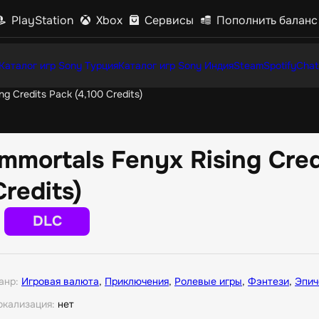
PlayStation
Xbox
Сервисы
Пополнить баланс
Каталог игр Sony Турция
Каталог игр Sony Индия
Steam
Spotify
Chat
ng Credits Pack (4,100 Credits)
Immortals Fenyx Rising Cred
Credits)
DLC
анр:
Игровая валюта
,
Приключения
,
Ролевые игры
,
Фэнтези
,
Эпич
окализация:
нет