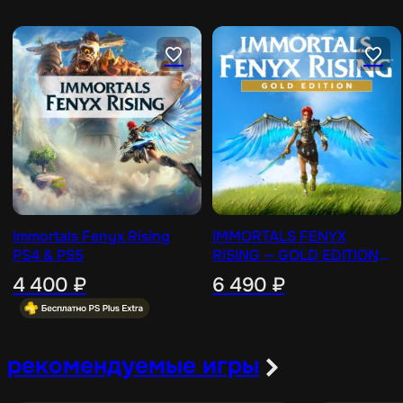
Immortals Fenyx Rising
IMMORTALS FENYX
PS4 & PS5
RISING — GOLD EDITION
PS4 & PS5
4 400
₽
6 490
₽
рекомендуемые игры