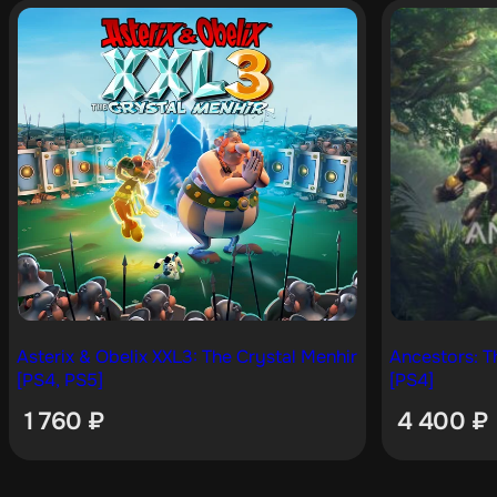
Asterix & Obelix XXL3: The Crystal Menhir
Ancestors: 
[PS4, PS5]
[PS4]
1 760
₽
4 400
₽