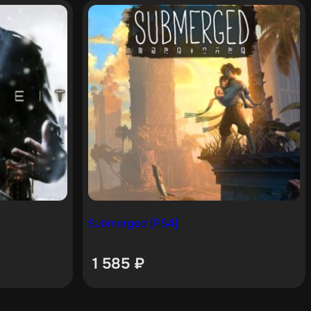
Submerged [PS4]
1 585
₽