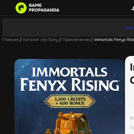
Sale
Главная
/
Каталог игр Sony
/
Приключения
/ Immortals Fenyx Risi
Ж
Л