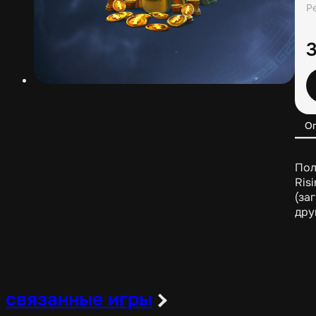
Р
О
Пол
Ris
(за
дру
связанные игры