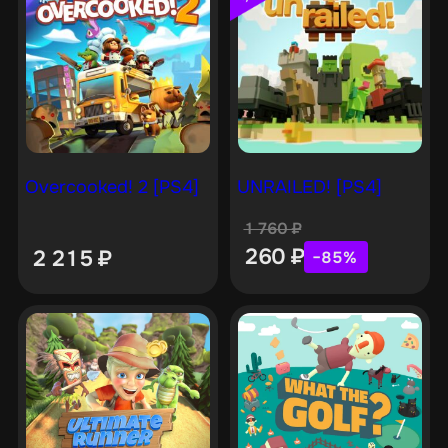
Overcooked! 2 [PS4]
UNRAILED! [PS4]
1 760
₽
260
₽
2 215
₽
−85%