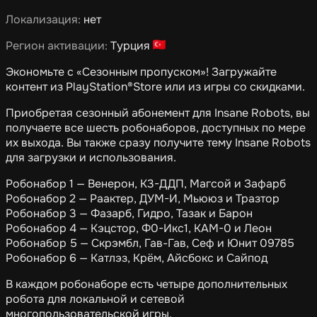
Локализация:
нет
Регион активации:
Турция
Экономьте с «Сезонным пропуском»! Загружайте
контент из PlayStation®Store или из игры со скидками.
Приобретая сезонный абонемент для Insane Robots, вы
получаете все шесть робонаборов, доступных по мере
их выхода. Вы также сразу получите тему Insane Robots
для загрузки и использования.
Pобонабор 1 — Венерон, К3-ДДП, Магсой и Зафарб
Pобонабор 2 — Раактер, ДУМ-И, Мьююз и Тразтор
Pобонабор 3 — Фазарб, Гидро, Тазак и Барон
Pобонабор 4 — Кэцстор, Ф0-Икс1, КАМ-0 и Леон
Pобонабор 5 — Скрэмбл, Гав-Гав, Сеф и Юнит 09785
Pобонабор 6 — Катлэз, Крём, Айсбокс и Сайпод
В каждом робонаборе есть четыре дополнительных
робота для локальной и сетевой
многопользовательской игры.