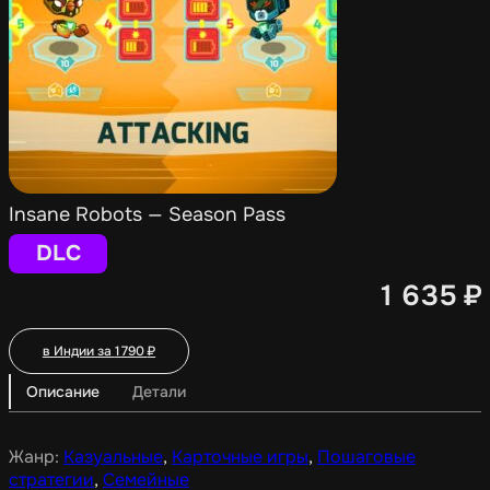
Insane Robots — Season Pass
DLC
1 635
₽
в Индии за
1 790
₽
Описание
Детали
Жанр:
Казуальные
,
Карточные игры
,
Пошаговые
стратегии
,
Семейные