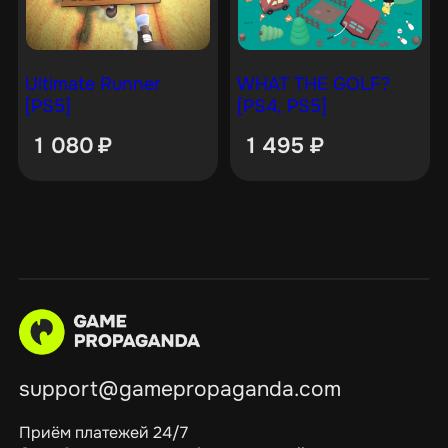
Ultimate Runner
WHAT THE GOLF?
[PS5]
[PS4, PS5]
1 080
₽
1 495
₽
support@gamepropaganda.com
Приём платежей 24/7