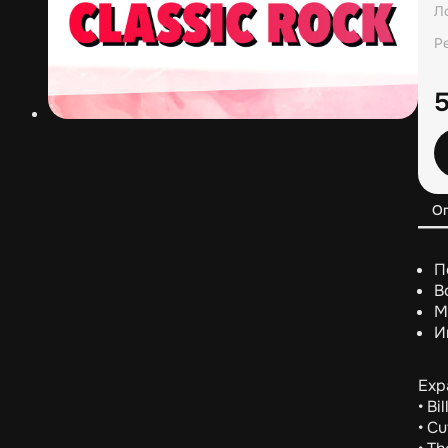
Л
Р
О
П
В
М
И
Expa
• Bi
• Cu