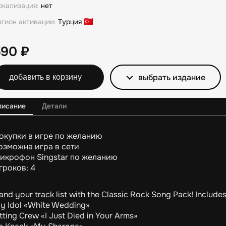
окализация:
нет
егион активации:
Турция
590
₽
выбрать издание
добавить в корзину
писание
Детали
окупки в игре по желанию
озможна игра в сети
икрофон Singstar по желанию
гроков: 4
nd your track list with the Classic Rock Song Pack! Includes
lly Idol «White Wedding»
tting Crew «I Just Died in Your Arms»