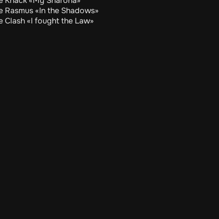
he Knack «My Sharona»
he Rasmus «In the Shadows»
e Clash «I fought the Law»