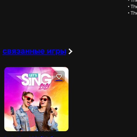
• T
• T
• Th
связанные игры