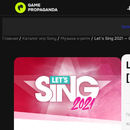
Sale
Главная
/
Каталог игр Sony
/
Музыка и ритм
/ Let’s Sing 2021 — 
П
Ж