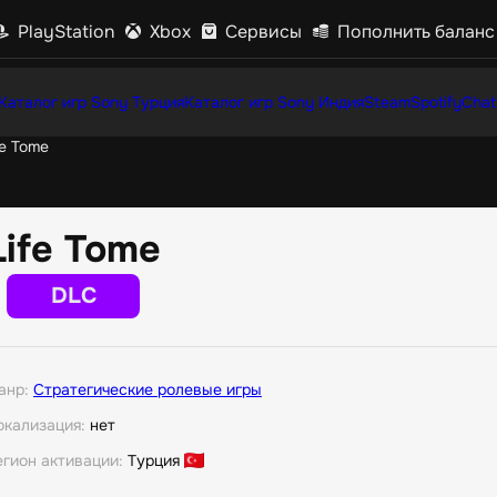
PlayStation
Xbox
Сервисы
Пополнить баланс
Каталог игр Sony Турция
Каталог игр Sony Индия
Steam
Spotify
Chat
fe Tome
Life Tome
DLC
анр:
Стратегические ролевые игры
окализация:
нет
егион активации:
Турция