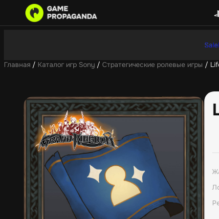
Sale
Главная
/
Каталог игр Sony
/
Стратегические ролевые игры
/ Li
Ж
Л
Р