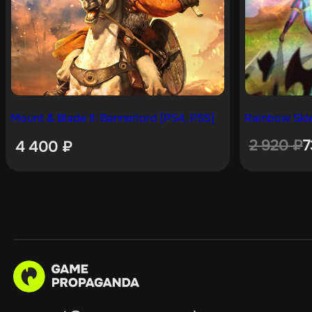
Mount & Blade II: Bannerlord [PS4, PS5]
Rainbow Skie
2 920
₽
4 400
₽