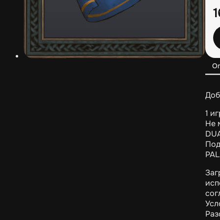
О
Доб
1 и
Не 
DUA
Под
PAL
Заг
исп
сог
Усл
Раз