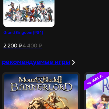
Grand Kingdom [PS4]
2 200
₽
4 400
₽
рекомендуемые игры