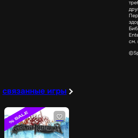
тре
дру
Пер
здо
Биб
Ent
см.
©Sp
связанные игры