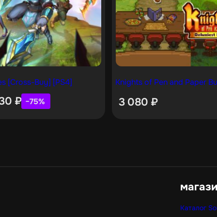
s [Cross-Buy] [PS4]
Knights of Pen and Paper Bu
730
₽
3 080
₽
−75%
магаз
Каталог So