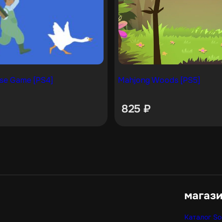
ose Game [PS4]
Mahjong Woods [PS5]
825
₽
магаз
Каталог So