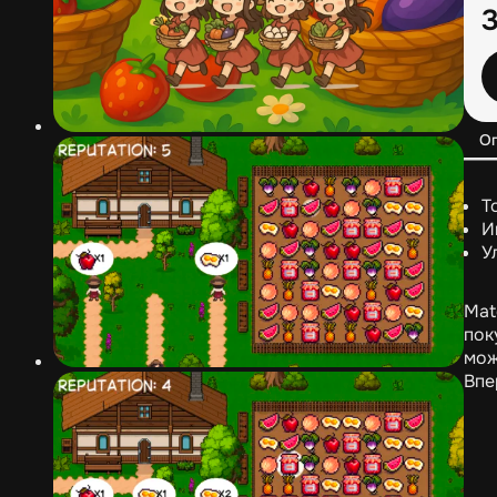
О
Т
И
У
Mat
пок
мож
Впе