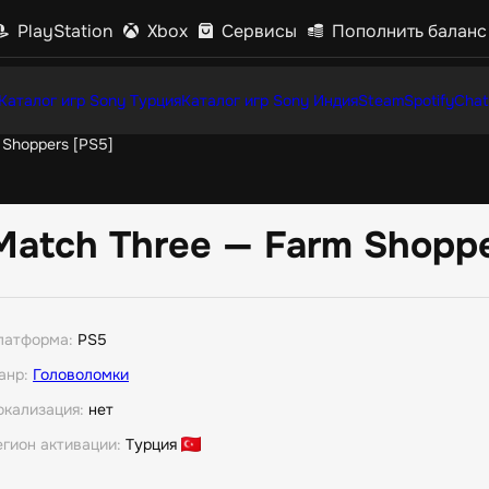
PlayStation
Xbox
Сервисы
Пополнить баланс
Каталог игр Sony Турция
Каталог игр Sony Индия
Steam
Spotify
Chat
 Shoppers [PS5]
Match Three — Farm Shoppe
латформа:
PS5
анр:
Головоломки
окализация:
нет
егион активации:
Турция