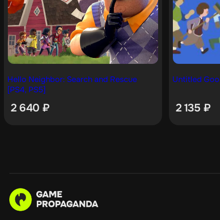
Hello Neighbor: Search and Rescue
Untitled Go
[PS4, PS5]
2 640
₽
2 135
₽