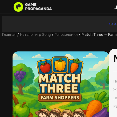
Sale
Главная
/
Каталог игр Sony
/
Головоломки
/ Match Three — Farm
П
Ж
Л
Р