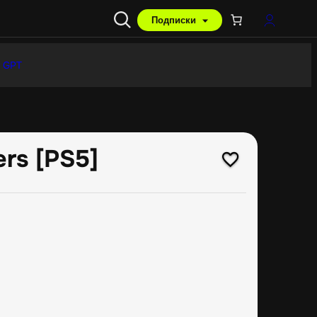
Подписки
 GPT
rs [PS5]