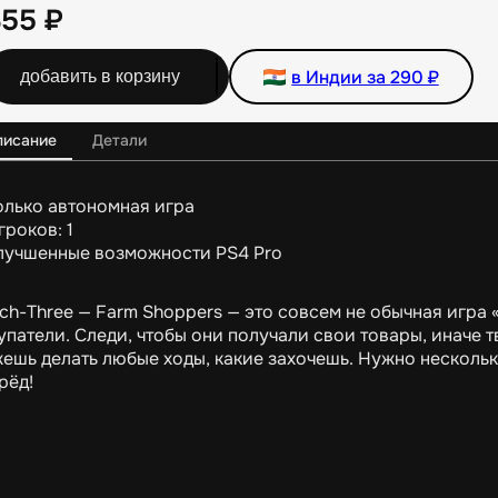
355
₽
в Индии за
290
₽
добавить в корзину
писание
Детали
олько автономная игра
гроков: 1
лучшенные возможности PS4 Pro
ch-Three — Farm Shoppers — это совсем не обычная игра «т
упатели. Следи, чтобы они получали свои товары, иначе т
ешь делать любые ходы, какие захочешь. Нужно несколь
рёд!