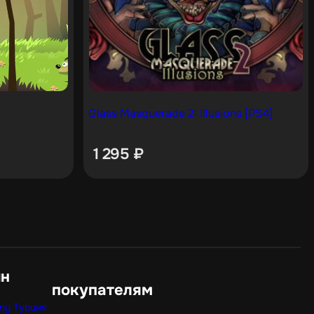
Glass Masquerade 2: Illusions [PS4]
1 295
₽
ин
покупателям
ny Турция