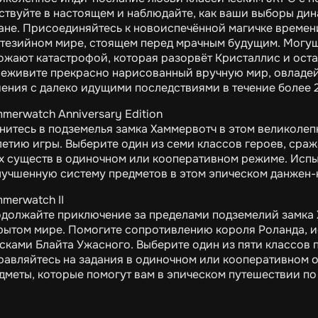
ствуйте в настоящем и наблюдайте, как ваши выборы ди
ане. Присоединяйтесь к новоиспечённой магичке времен
тезийном мире, стоящем перед мрачным будущим. Могущ
ожают катастрофой, которая разорвёт Кристаллис и оста
еживите прекрасно нарисованный вручную мир, овладей
ения с далеко идущими последствиями в течение более 2
merwatch Anniversary Edition
нитесь в подземелья замка Хаммервотч в этом великоле
летию игры. Выберите один из семи классов героев, сра
х существ в одиночном или кооперативном режиме. Исп
лучшенную систему предметов в этом эпическом данжен-
merwatch II
должайте приключение за пределами подземелий замка
рытом мире. Помогите сопротивлению короля Роланда, и
сками Блайта Ужасного. Выберите один из пяти классов 
равляйтесь на задания в одиночном или кооперативном 
дметы, которые помогут вам в эпическом путешествии п