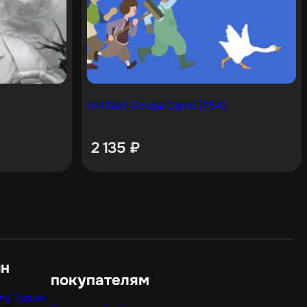
Untitled Goose Game [PS4]
2 135
₽
ин
покупателям
ny Турция