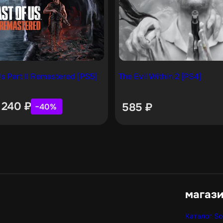
s Part II Remastered [PS5]
The Evil Within 2 [PS4]
 240
₽
585
₽
−40%
магаз
Каталог So