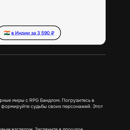
в Индии за
3 590
₽
рные миры с RPG Бандлом. Погрузитесь в
и формируйте судьбы своих персонажей. Этот
вым взглядом. Загляните в прошлое,