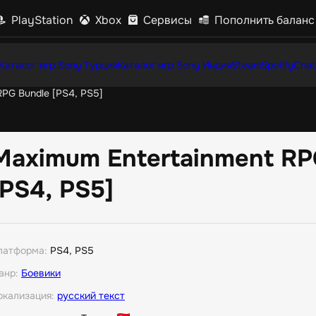
PlayStation
Xbox
Сервисы
Пополнить баланс
Каталог игр Sony Турция
Каталог игр Sony Индия
Steam
Spotify
Chat
PG Bundle [PS4, PS5]
Maximum Entertainment RP
[PS4, PS5]
латформа:
PS4, PS5
анр:
Боевики
окализация:
русский текст