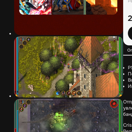
Р
О
P
П
В
И
Отп
увл
бан
Cris
Вел