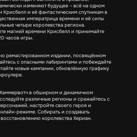
намически изменяют будущее – всё на одном
и Крисбелл и её фантастическим спутникам в
ественная императрица времени и её силы
льные четыре королевства региона.
те магией времени Крисбелл и принимайте
0 часов игры.
пно ремастированном издании, посвящённом
жайтесь с опасными лабиринтами и побеждайте
ытайте новые кампании, обновлённую графику
кроулере.
 Хаммервотч в обширном и динамичном
сследуйте различные регионы и сражайтесь с
персонажей, настройте своего героя и
онлайн-режиме. Собирать и создавать
о восстановлению королевства Хериан.