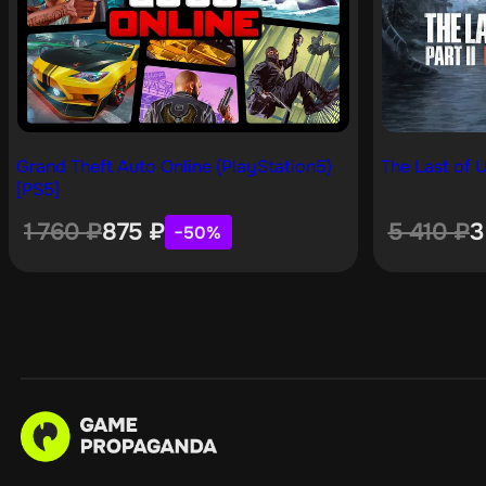
Grand Theft Auto Online (PlayStation5)
The Last of U
[PS5]
1 760
₽
875
₽
5 410
₽
3
−50%