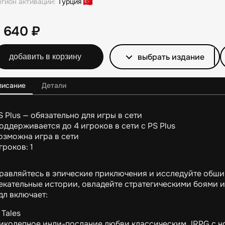
егион активации:
Турция
2 640
₽
выбрать издание
добавить в корзину
писание
Детали
S Plus — обязательно для игры в сети
оддерживается до 4 игроков в сети с PS Plus
озможна игра в сети
гроков: 1
равляйтесь в эпические приключения и исследуйте обши
екательные истории, овладейте стратегическими боями 
дл включает:
 Tales
иколепное инди-послание любви классическим JRPG с но