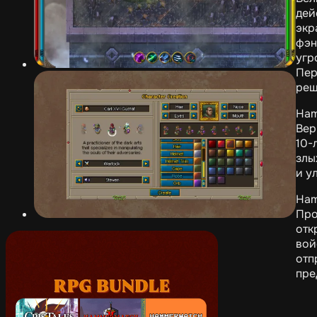
дей
экр
фэн
угр
Пер
реш
Ham
Вер
10-
злы
и у
Ham
Про
отк
вой
отп
пре