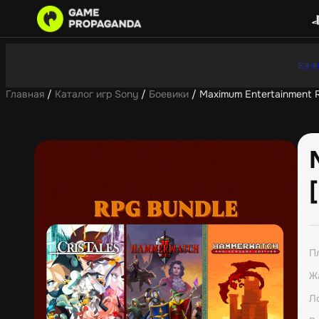
Sale
Главная
/
Каталог игр Sony
/
Боевики
/ Maximum Entertainment R
П
Ж
Л