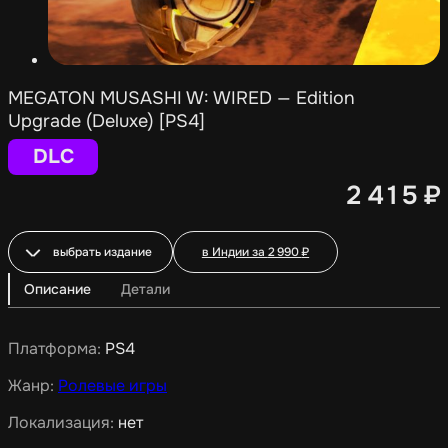
MEGATON MUSASHI W: WIRED — Edition
Upgrade (Deluxe) [PS4]
DLC
2 415
₽
выбрать издание
в Индии за
2 990
₽
Описание
Детали
Платформа:
PS4
Жанр:
Ролевые игры
Локализация:
нет