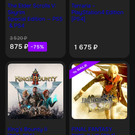
The Elder Scrolls V:
Terraria –
Skyrim
PlayStation4 Edition
Special Edition — PS5
[PS4]
& PS4
3 520
₽
875
₽
1 675
₽
−75%
King’s Bounty II
FINAL FANTASY