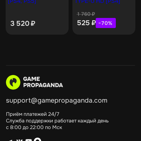
[PS4, PS5]
TYPE-0 HD [PS4]
1 760
₽
525
₽
3 520
₽
−70%
support@gamepropaganda.com
Приём платежей 24/7
Служба поддержки работает каждый день
с 8:00 до 22:00 по Мск
Telegram
ВКонтакте
YouTube
max