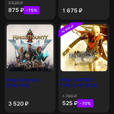
3 520
₽
875
₽
1 675
₽
−75%
King’s Bounty II
FINAL FANTASY
[PS4, PS5]
TYPE-0 HD [PS4]
1 760
₽
525
₽
3 520
₽
−70%