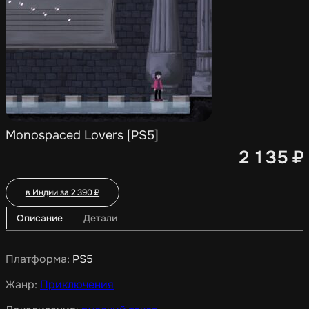
Monospaced Lovers [PS5]
2 135
₽
в Индии за
2 390
₽
Описание
Детали
Платформа:
PS5
Жанр:
Приключения