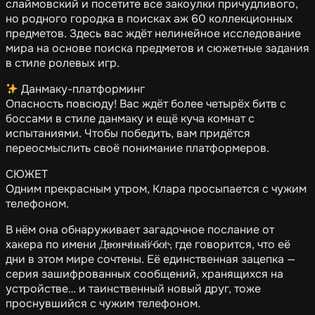
слаймовский и посетите все закоулки причудливого,
но родного городка в поисках аж 60 коллекционных
предметов. Здесь вас ждёт нелинейное исследование
мира на основе поиска предметов и сюжетные задания
в стиле ролевых игр.
Данмаку-платформинг
Опасность повсюду! Вас ждёт более четырёх битв с
боссами в стиле данмаку и ещё куча комнат с
испытаниями. Чтобы победить, вам придётся
переосмыслить своё понимание платформеров.
СЮЖЕТ
Одним прекрасным утром, Клара просыпается с чужим
телефоном.
В нём она обнаруживает загадочное послание от
хакера по имени Д̵в̴о̵и̴ч̸н̷ы̴й̸ ̴б̷о̸г̴, где говорится, что её
дни в этом мире сочтены. Её единственная зацепка —
серия зашифрованных сообщений, хранящихся на
устройстве… и таинственный новый друг, тоже
проснувшийся с чужим телефоном.