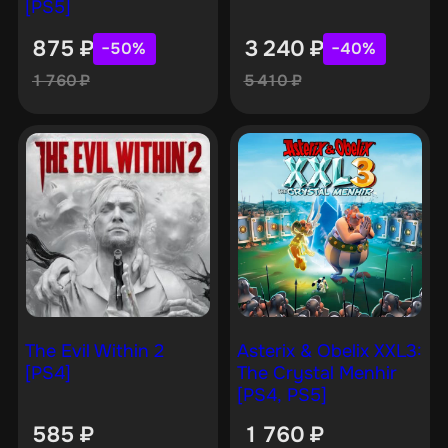
[PS5]
875
₽
3 240
₽
−50%
−40%
1 760
₽
5 410
₽
The Evil Within 2
Asterix & Obelix XXL3:
[PS4]
The Crystal Menhir
[PS4, PS5]
585
₽
1 760
₽