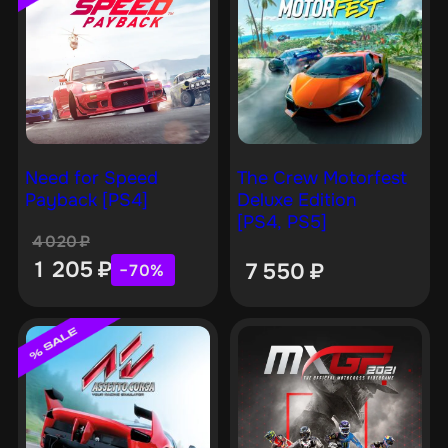
Need for Speed
The Crew Motorfest
Payback [PS4]
Deluxe Edition
[PS4, PS5]
4 020
₽
1 205
₽
7 550
₽
−70%