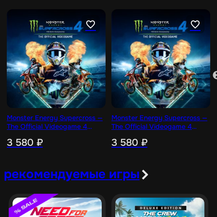
Monster Energy Supercross —
Monster Energy Supercross —
The Official Videogame 4
The Official Videogame 4
[PS4]
[PS5]
3 580
₽
3 580
₽
рекомендуемые игры