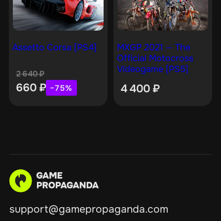
Assetto Corsa [PS4]
MXGP 2021 — The
Official Motocross
Videogame [PS5]
2 640
₽
660
₽
4 400
₽
−75%
support@gamepropaganda.com