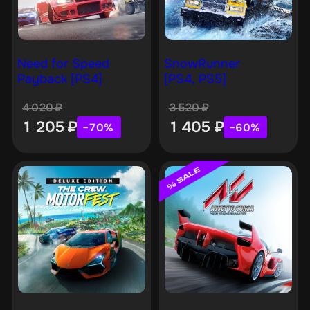
Need for Speed
SnowRunner
Payback [PS4]
[PS4, PS5]
4 020
₽
3 520
₽
1 205
₽
1 405
₽
−70%
−60%