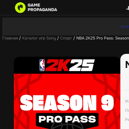
Sale
Главная
/
Каталог игр Sony
/
Спорт
/ NBA 2K25 Pro Pass: Season
Ж
Л
Р