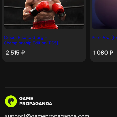
Creed: Rise to Glory —
Pure Pool [P
Championship Edition [PS5]
2 515
₽
1 080
₽
support@gamepropaganda.com