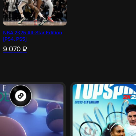
NBA 2K25 All-Star Edition
[PS4, PS5]
9 070
₽