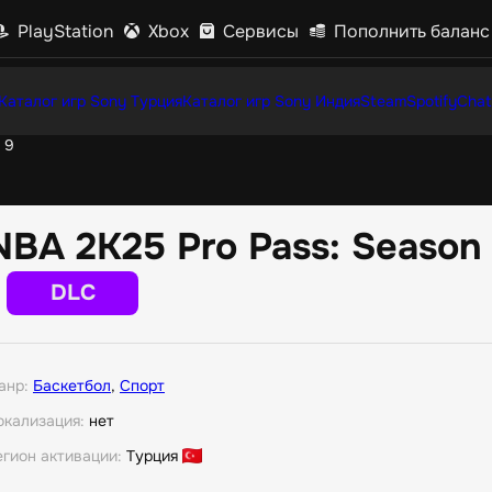
PlayStation
Xbox
Сервисы
Пополнить баланс
Каталог игр Sony Турция
Каталог игр Sony Индия
Steam
Spotify
Chat
 9
NBA 2K25 Pro Pass: Season
DLC
анр:
Баскетбол
,
Спорт
окализация:
нет
егион активации:
Турция