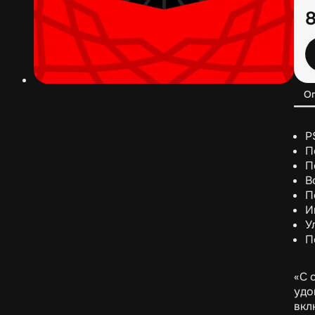
О
P
П
П
В
П
И
У
П
«С 
удо
вкл