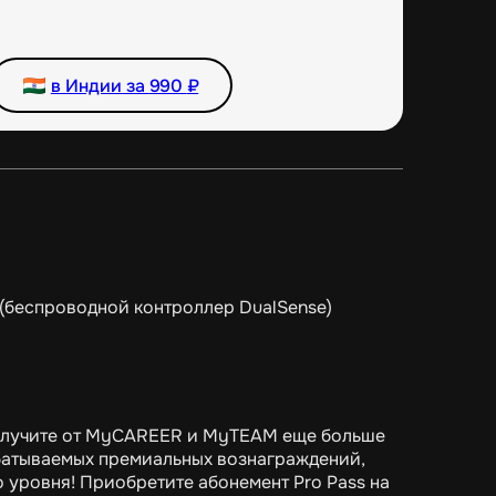
в Индии за
990
₽
(беспроводной контроллер DualSense)
 получите от MyCAREER и MyTEAM еще больше
абатываемых премиальных вознаграждений,
 уровня! Приобретите абонемент Pro Pass на