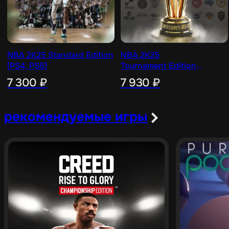
NBA 2K25 Standard Edition
NBA 2K25
[PS4, PS5]
Tournament Edition
[PS4, PS5]
7 300
₽
7 930
₽
рекомендуемые игры