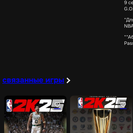
9 с
G.O
*Дл
NBA
**А
Pas
связанные игры