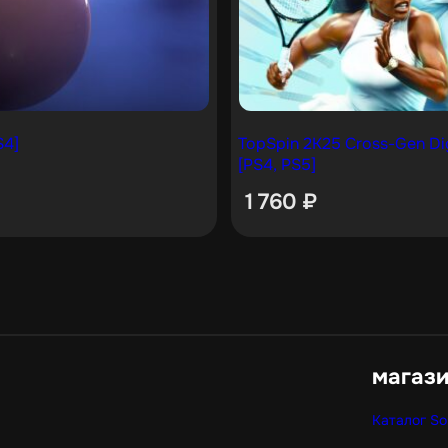
S4]
TopSpin 2K25 Cross-Gen Dig
[PS4, PS5]
1 760
₽
магаз
Каталог So