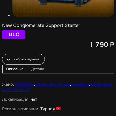
New Conglomerate Support Starter
DLC
1 790
₽
выбрать издание
Описание
Детали
Жанр:
MMORPG
,
Vehicular Combat
,
Боевики
,
Шутеры от
первого лица
Локализация:
нет
Регион активации:
Турция