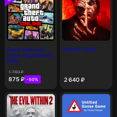
Grand Theft Auto
TEKKEN 7 [PS4]
Online (PlayStation5)
[PS5]
1 760
₽
875
₽
2 640
₽
−50%