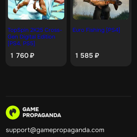
TopSpin 2K25 Cross-
Euro Fishing [PS4]
Gen Digital Edition
[PS4, PS5]
1 760
₽
1 585
₽
support@gamepropaganda.com