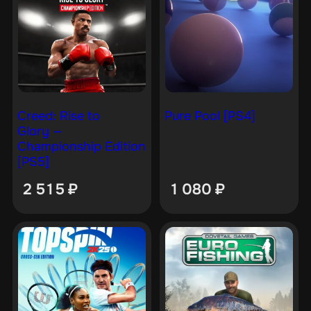
Creed: Rise to
Pure Pool [PS4]
Glory —
Championship Edition
[PS5]
2 515
₽
1 080
₽