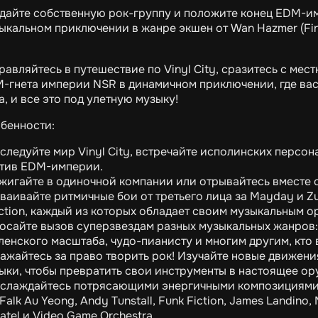
дайте собственную рок-группу и положите конец EDM-и
ыкальном приключении в жанре экшен от Wan Hazmer (Final
равляйтесь в путешествие по Vinyl City, сразитесь с ме
-гнета империи NSR в динамичном приключении, где вас 
а, и все это под улетную музыку!
бенности:
сследуйте мир Vinyl City, встречайте исполинских перс
тив EDM-империи.
ажигайте в одиночной компании или отрывайтесь вместе 
сваивайте ритмичные бои от третьего лица за Mayday и Z
ction, каждый из которых обладает своим музыкальным 
росайте вызов суперзвездам разных музыкальных жанров
ленского масштаба, чудо-пианисту и многим другим, кто 
ражайтесь за право творить рок! Изучайте новые движени
ыки, чтобы превратить свои инструменты в настоящее ор
аслаждайтесь потрясающими энергичными композициями 
 Falk Au Yeong, Andy Tunstall, Funk Fiction, James Landino
atel и Video Game Orchestra.