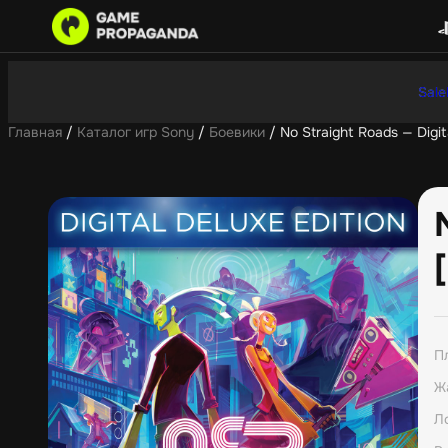
Sale
Главная
/
Каталог игр Sony
/
Боевики
/ No Straight Roads — Digit
П
Ж
Л