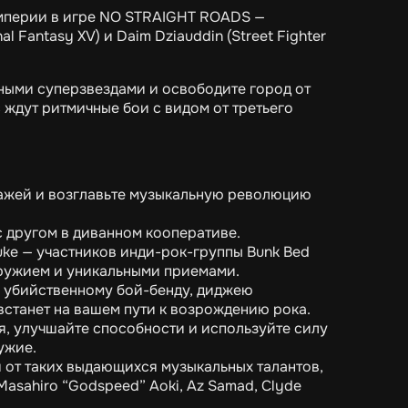
мперии в игре NO STRAIGHT ROADS —
 Fantasy XV) и Daim Dziauddin (Street Fighter
стными суперзвездами и освободите город от
ждут ритмичные бои с видом от третьего
онажей и возглавьте музыкальную революцию
с другом в диванном кооперативе.
uke — участников инди-рок-группы Bunk Bed
оружием и уникальными приемами.
: убийственному бой-бенду, диджею
встанет на вашем пути к возрождению рока.
я, улучшайте способности и используйте силу
ужие.
от таких выдающихся музыкальных талантов,
, Masahiro “Godspeed” Aoki, Az Samad, Clyde