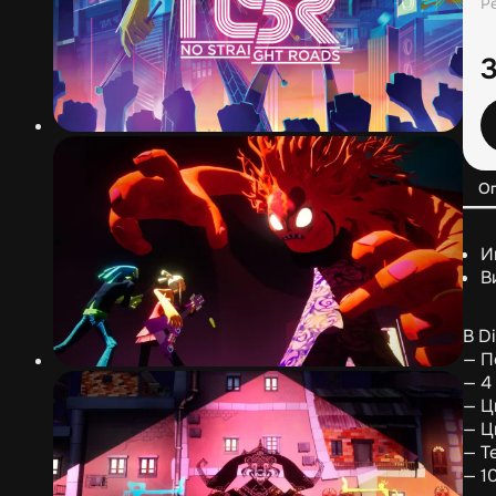
Р
О
И
В
В Di
— П
— 4
— Ц
— Ц
— Т
— 1