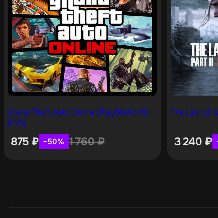
Grand Theft Auto Online (PlayStation5)
The Last of U
[PS5]
875
₽
1 760
₽
3 240
₽
−50%