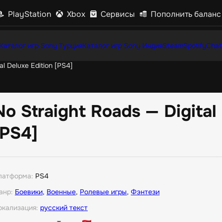
PlayStation
Xbox
Сервисы
Пополнить баланс
Каталог игр Sony Турция
Каталог игр Sony Индия
Steam
Spotify
Chat
al Deluxe Edition [PS4]
No Straight Roads — Digital
[PS4]
латформа:
PS4
анр:
Боевики
,
Военные
,
Ролевые игры
,
Фэнтези
окализация:
русский текст