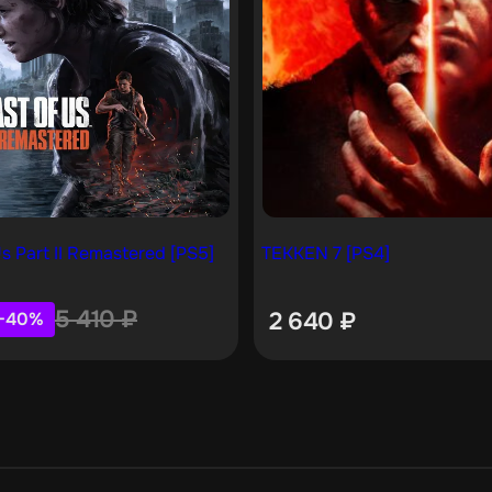
s Part II Remastered [PS5]
TEKKEN 7 [PS4]
5 410
₽
2 640
₽
−40%