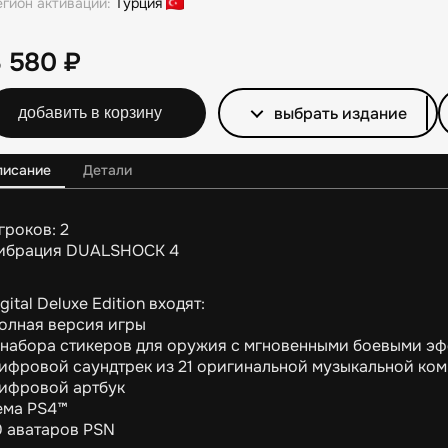
егион активации:
Турция
3 580
₽
выбрать издание
добавить в корзину
писание
Детали
гроков: 2
ибрация DUALSHOCK 4
gital Deluxe Edition входят:
олная версия игры
 набора стикеров для оружия с мгновенными боевыми э
ифровой саундтрек из 21 оригинальной музыкальной ко
ифровой артбук
ема PS4™
0 аватаров PSN