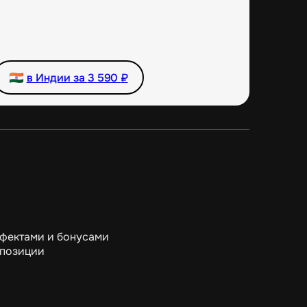
в Индии за
3 590
₽
ффектами и бонусами
мпозиции