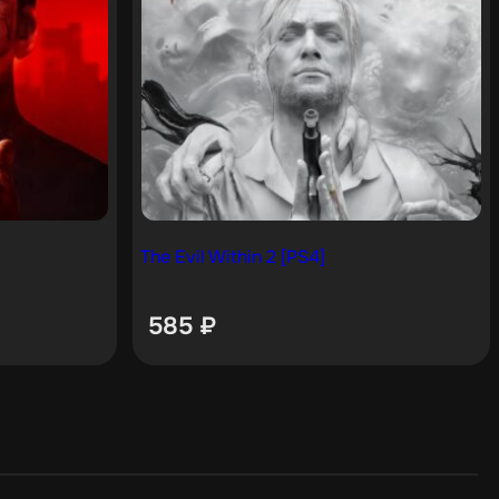
The Evil Within 2 [PS4]
585
₽