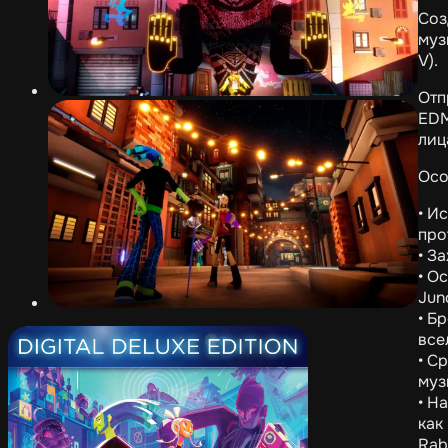
Соз
муз
V).
Отп
EDM
лиц
Осо
• И
про
• З
• О
Jun
• Б
все
• С
муз
• Н
как
Rab