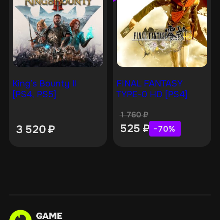
King’s Bounty II
FINAL FANTASY
[PS4, PS5]
TYPE-0 HD [PS4]
1 760
₽
525
₽
3 520
₽
−70%