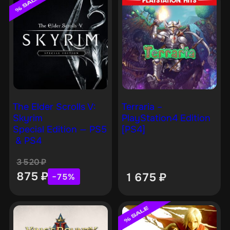
The Elder Scrolls V:
Terraria –
Skyrim
PlayStation4 Edition
Special Edition — PS5
[PS4]
& PS4
3 520
₽
875
₽
1 675
₽
−75%