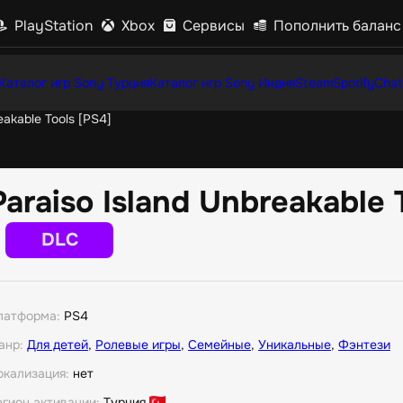
PlayStation
Xbox
Сервисы
Пополнить баланс
Каталог игр Sony Турция
Каталог игр Sony Индия
Steam
Spotify
Chat
eakable Tools [PS4]
Paraiso Island Unbreakable 
DLC
латформа:
PS4
анр:
Для детей
,
Ролевые игры
,
Семейные
,
Уникальные
,
Фэнтези
окализация:
нет
егион активации:
Турция