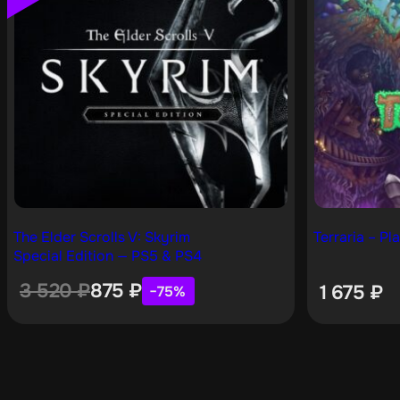
The Elder Scrolls V: Skyrim
Terraria – Pl
Special Edition — PS5 & PS4
3 520
₽
875
₽
1 675
₽
−75%