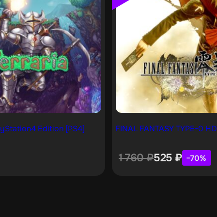
ayStation4 Edition [PS4]
FINAL FANTASY TYPE-0 HD
1 760
₽
525
₽
−70%