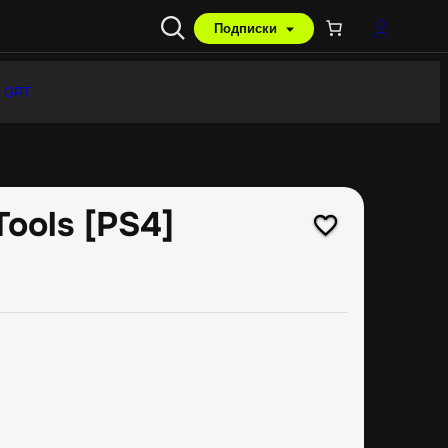
Подписки
 GPT
Tools [PS4]