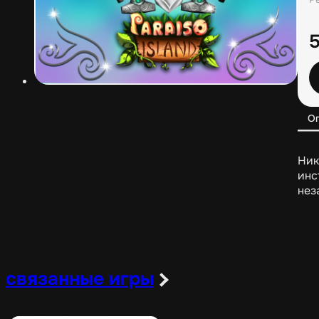
О
Ник
инс
нез
связанные игры