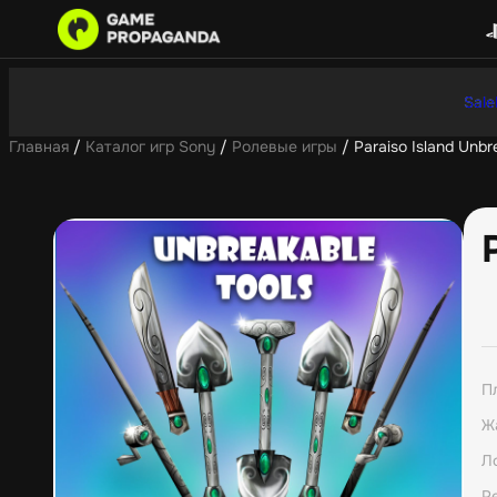
Sale
Главная
/
Каталог игр Sony
/
Ролевые игры
/ Paraiso Island Unbr
П
Ж
Л
Р