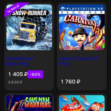
SnowRunner
Carnival Games VR
[PS4, PS5]
[PS4]
1 405
₽
−60%
1 760
₽
3 520
₽