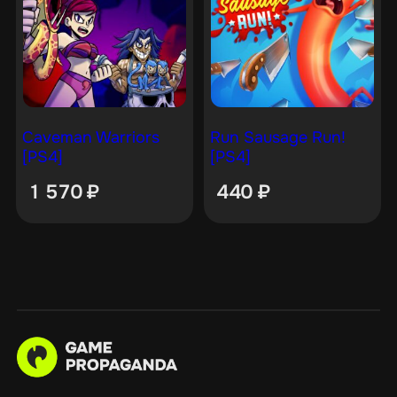
Caveman Warriors
Run Sausage Run!
[PS4]
[PS4]
1 570
₽
440
₽