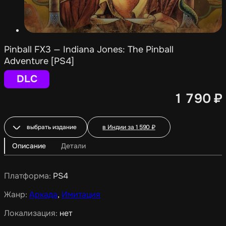
Pinball FX3 — Indiana Jones️: The Pinball
Adventure [PS4]
DLC
1 790
₽
выбрать издание
в Индии за
1 590
₽
Описание
Детали
Платформа:
PS4
Жанр:
Аркада
,
Имитация
Локализация:
нет