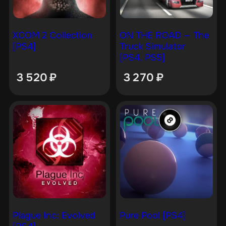
XCOM 2 Collection
ON THE ROAD — The
[PS4]
Truck Simulator
[PS4, PS5]
3 520
₽
3 270
₽
Plague Inc: Evolved
Pure Pool [PS4]