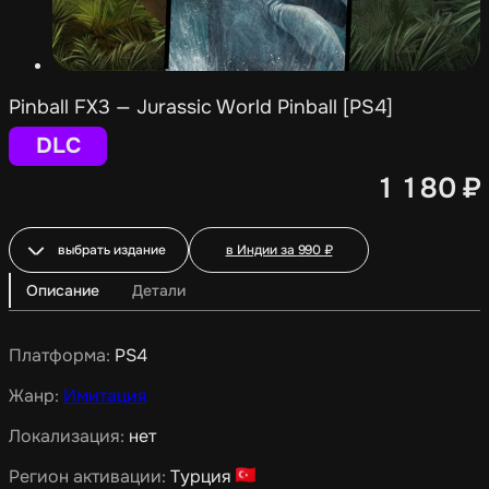
Pinball FX3 — Jurassic World Pinball [PS4]
DLC
1 180
₽
выбрать издание
в Индии за
990
₽
Описание
Детали
Платформа:
PS4
Жанр:
Имитация
Локализация:
нет
Регион активации:
Турция