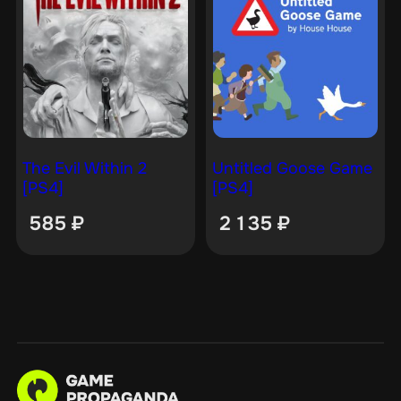
The Evil Within 2
Untitled Goose Game
[PS4]
[PS4]
585
₽
2 135
₽