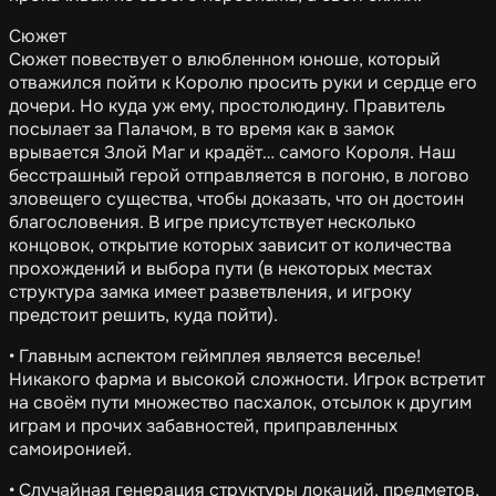
Сюжет
Сюжет повествует о влюбленном юноше, который
отважился пойти к Королю просить руки и сердце его
дочери. Но куда уж ему, простолюдину. Правитель
посылает за Палачом, в то время как в замок
врывается Злой Маг и крадёт… самого Короля. Наш
бесстрашный герой отправляется в погоню, в логово
зловещего существа, чтобы доказать, что он достоин
благословения. В игре присутствует несколько
концовок, открытие которых зависит от количества
прохождений и выбора пути (в некоторых местах
структура замка имеет разветвления, и игроку
предстоит решить, куда пойти).
• Главным аспектом геймплея является веселье!
Никакого фарма и высокой сложности. Игрок встретит
на своём пути множество пасхалок, отсылок к другим
играм и прочих забавностей, приправленных
самоиронией.
• Случайная генерация структуры локаций, предметов,