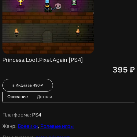
Princess.Loot.Pixel.Again [PS4]
395
₽
в Индии за
490
₽
Описание
Детали
Платформа:
PS4
Жанр:
Боевики
,
Ролевые игры