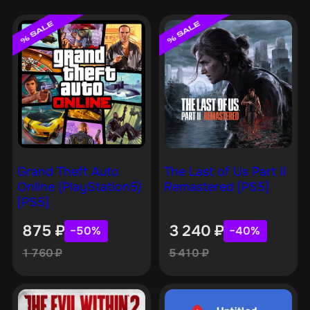
Grand Theft Auto
The Last of Us Part II
Online (PlayStation5)
Remastered [PS5]
[PS5]
875
₽
3 240
₽
−50%
−40%
1 760
₽
5 410
₽