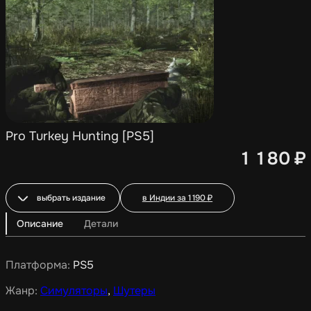
Pro Turkey Hunting [PS5]
1 180
₽
выбрать издание
в Индии за
1 190
₽
Описание
Детали
Платформа:
PS5
Жанр:
Симуляторы
,
Шутеры