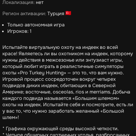
Локализация:
нет
Регион активации:
Турция
Только автономная игра
Игроков: 1
Испытайте виртуальную охоту на индеек во всей
красе! Являетесь ли вы охотником на индеек, которому
нужны действия в межсезонье или энтузиаст игры,
который любит играть в реалистичные симуляторы
охоты «Pro Turkey Hunting» — это то, что вам нужно.
Игровой процесс сосредоточен вокруг четырех
подвидов диких индеек, обитающих в Северной
Америке; восточные, osceolas, rios и merriams. Добыча
каждого подвида называется «Большим шлемом»
охоты на индеек. Испытайте себя и посмотрите, есть ли
у вас то, что нужно заработать желанный «Большой
шлем»!
* Графика окружающей среды высокой четкости.
* Четыре обширных охотничьих угодья, разбросанных