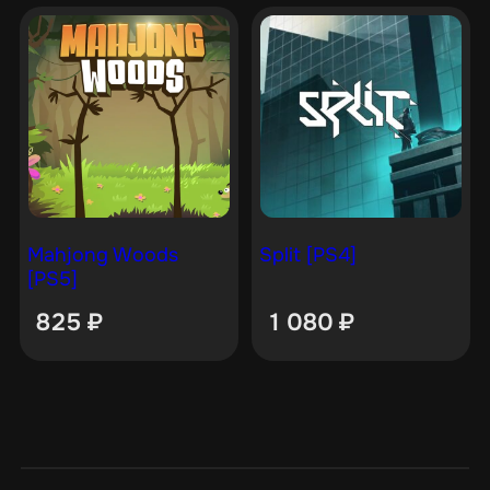
Mahjong Woods
Split [PS4]
[PS5]
825
₽
1 080
₽