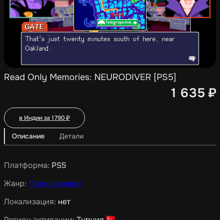
Read Only Memories: NEURODIVER [PS5]
1 635
₽
в Индии за
1 790
₽
Описание
Детали
Платформа:
PS5
Жанр:
Приключения
Локализация:
нет
Регион активации:
Турция