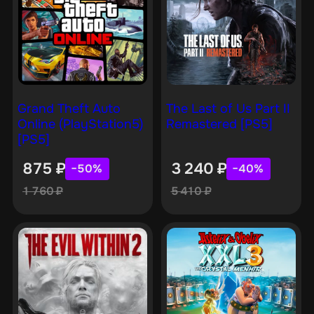
Grand Theft Auto
The Last of Us Part II
Online (PlayStation5)
Remastered [PS5]
[PS5]
875
₽
3 240
₽
−50%
−40%
1 760
₽
5 410
₽