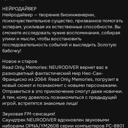
НЕЙРОДАЙВЕР
Нейродайвер — творение биоинженерии,
психочувствительное существо, призванное помогать
эсперам, усиливая их естественные способности. Вы
сможете исследовать чужие воспоминания, собирая
улики и мысли, чтобы восстановить
последовательность событий и выследить Золотую
бабочку!
Новое и старое
Read Only Memories: NEURODIVER вернет вас в
разноцветный фантастический мир Нео-Сан-
Франциско из 2064: Read Only Memories, погрузит в
новый сюжет и познакомит с новыми персонажами.
Отправиться в это приключение смогут даже новички.
А тем, кому довелось познакомиться с предыдущей
игрой, встретятся знакомые лица!
Звуковая FM-сенсация!
Саундтрек NEURODIVER вдохновлен звуковыми
наборами OPNA/YM2608 серии компьютеров PC-8801