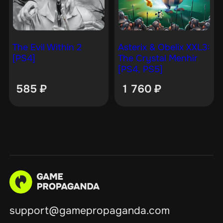
The Evil Within 2
Asterix & Obelix XXL3:
[PS4]
The Crystal Menhir
[PS4, PS5]
585
₽
1 760
₽
support@gamepropaganda.com