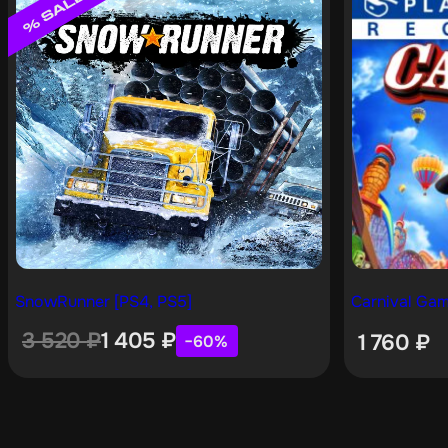
SnowRunner [PS4, PS5]
Carnival Gam
3 520
₽
1 405
₽
1 760
₽
−60%