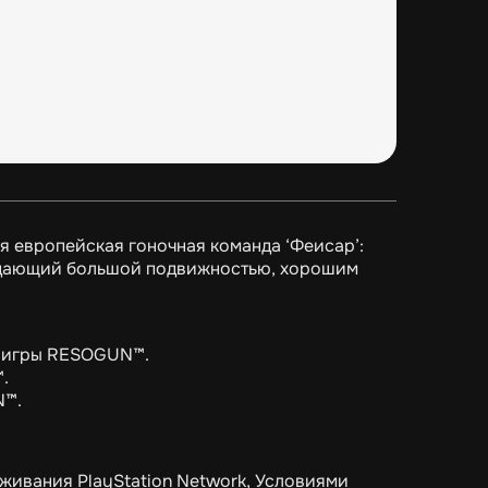
я европейская гоночная команда ‘Феисар’:
ладающий большой подвижностью, хорошим
я игры RESOGUN™.
.
N™.
живания PlayStation Network, Условиями