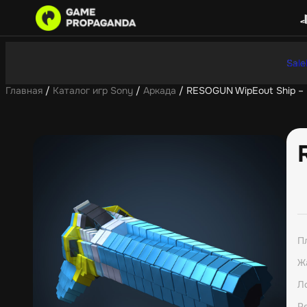
Sale
Главная
/
Каталог игр Sony
/
Аркада
/ RESOGUN WipEout Ship – F
П
Ж
Л
Р