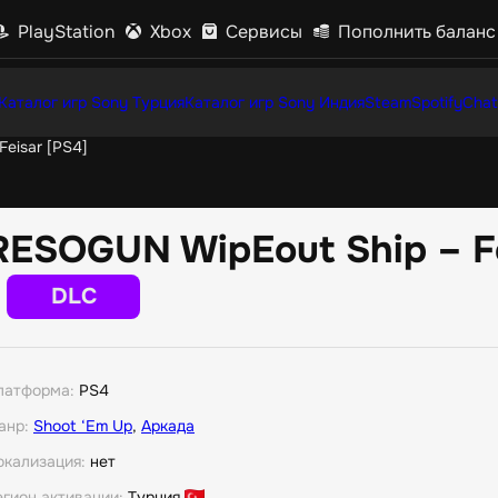
PlayStation
Xbox
Сервисы
Пополнить баланс
Каталог игр Sony Турция
Каталог игр Sony Индия
Steam
Spotify
Chat
eisar [PS4]
RESOGUN WipEout Ship – Fe
DLC
латформа:
PS4
анр:
Shoot ‘Em Up
,
Аркада
окализация:
нет
егион активации:
Турция