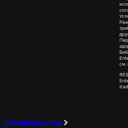
исп
сог
Усл
Раз
тре
дру
Пер
здо
Биб
Ent
см.
RES
Ent
tra
связанные игры