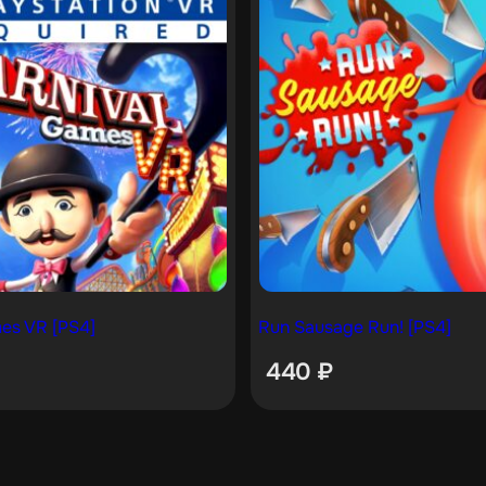
es VR [PS4]
Run Sausage Run! [PS4]
440
₽