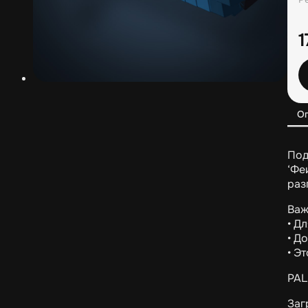
О
Под
‘Фе
раз
Важ
• Д
• Д
• Э
PAL
Заг