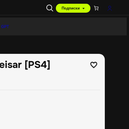
Подписки
 GPT
isar [PS4]