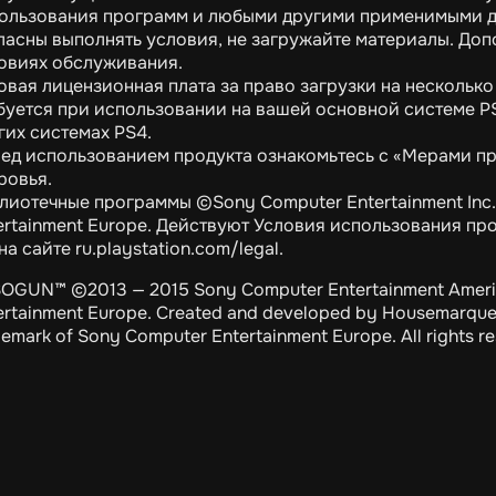
ользования программ и любыми другими применимыми д
ласны выполнять условия, не загружайте материалы. До
овиях обслуживания.
овая лицензионная плата за право загрузки на несколько 
буется при использовании на вашей основной системе P
гих системах PS4.
ед использованием продукта ознакомьтесь с «Мерами п
ровья.
лиотечные программы ©Sony Computer Entertainment Inc
ertainment Europe. Действуют Условия использования пр
 на сайте ru.playstation.com/legal.
OGUN™ ©2013 — 2015 Sony Computer Entertainment Americ
ertainment Europe. Created and developed by Housemarque.
demark of Sony Computer Entertainment Europe. All rights r