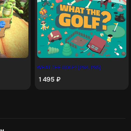
WHAT THE GOLF? [PS4, PS5]
1 495
₽
ин