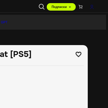
Подписки
 GPT
at [PS5]