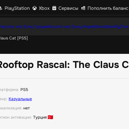
PlayStation
Xbox
Сервисы
Пополнить баланс
Каталог игр Sony Турция
Каталог игр Sony Индия
Steam
Spotify
Chat
Claus Cat [PS5]
Rooftop Rascal: The Claus C
латформа:
PS5
анр:
Казуальные
окализация:
нет
егион активации:
Турция