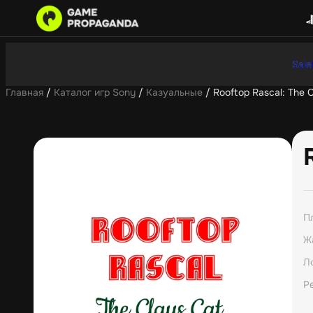
Sale
Главная
/
Каталог игр Sony
/
Казуальные
/ Rooftop Rascal: The 
П
Ж
Л
Р