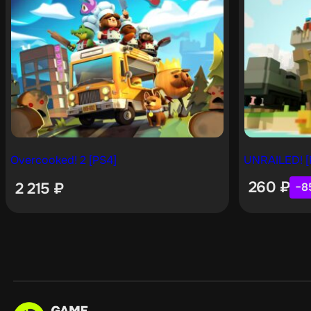
Overcooked! 2 [PS4]
UNRAILED! [
260
₽
2 215
₽
−8