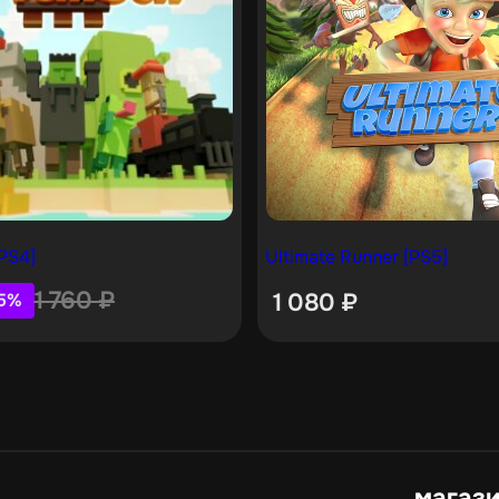
PS4]
Ultimate Runner [PS5]
1 760
₽
1 080
₽
5%
магаз