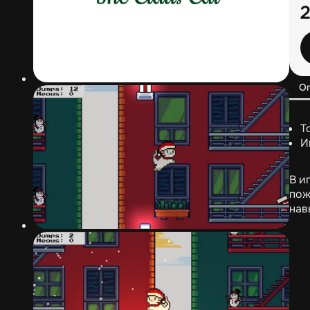
О
Т
И
В и
пож
нав