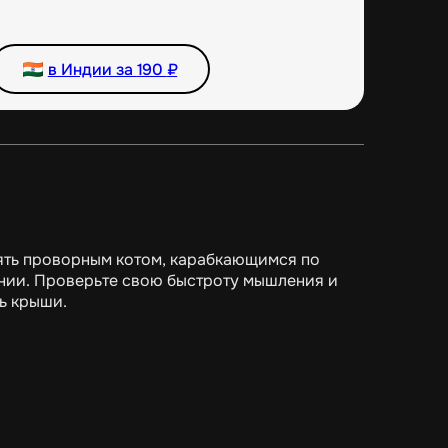
в Индии за
190
₽
влять проворным котом, карабкающимся по
нии. Проверьте свою быстроту мышления и
ь крыши.