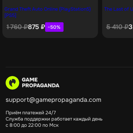
Grand Theft Auto Online (PlayStation5)
The Last of U
[PS5]
1 760
₽
875
₽
5 410
₽
3
−50%
support@gamepropaganda.com
Приём платежей 24/7
Служба поддержки работает каждый день
с 8:00 до 22:00 по Мск