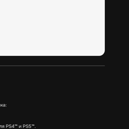
ка:
ля PS4™ и PS5™.