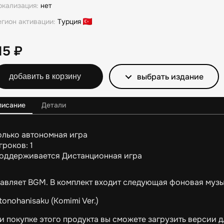
окализация:
нет
егион активации:
Турция
15
₽
выбрать издание
добавить в корзину
писание
Детали
олько автономная игра
гроков: 1
оддерживается Дистанционная игра
авляет BGM. В комплект входит следующая фоновая музы
otonohanisaku (Komimi Ver.)
и покупке этого продукта вы сможете загрузить версии д