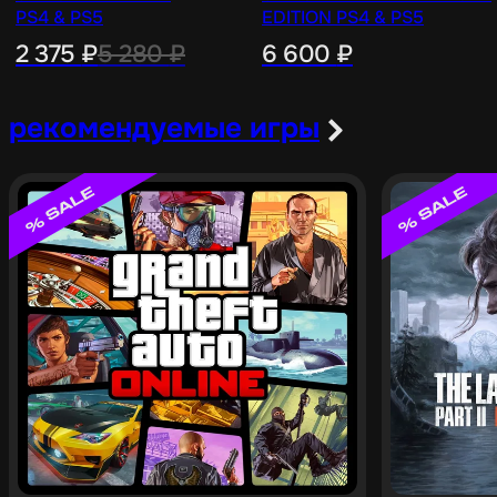
PS4 & PS5
EDITION PS4 & PS5
2 375
₽
5 280
₽
6 600
₽
рекомендуемые игры