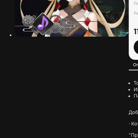
Л
Р
1
О
Т
И
П
Доб
· K
*Пр