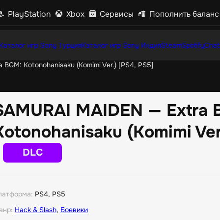
PlayStation
Xbox
Сервисы
Пополнить баланс
Каталог игр Sony Турция
Каталог игр Sony Индия
Steam
Spotify
Chat
BGM: Kotonohanisaku (Komimi Ver.) [PS4, PS5]
SAMURAI MAIDEN — Extra 
Kotonohanisaku (Komimi Ver
DLC
латформа:
PS4, PS5
анр:
Hack & Slash
,
Боевики