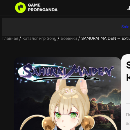
Sale
Главная
/
Каталог игр Sony
/
Боевики
/ SAMURAI MAIDEN — Extra 
П
Ж