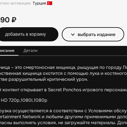
егион активации:
Турция
590
₽
выбрать издание
добавить в корзину
писание
Детали
чица – это смертоносная хищница, рыщущая по городу Ло
нственная хищница охотится с помощью лука и костяного
тве разрушительный критический урон.
т контент открывает в Secret Ponchos игрового персонаж
 HD 720p,1080i,1080p
рузка осуществляется в соответствии с Условиями обс
ertainment Network и любыми другими применимыми допо
ласны выполнять условия, не загружайте материалы. До