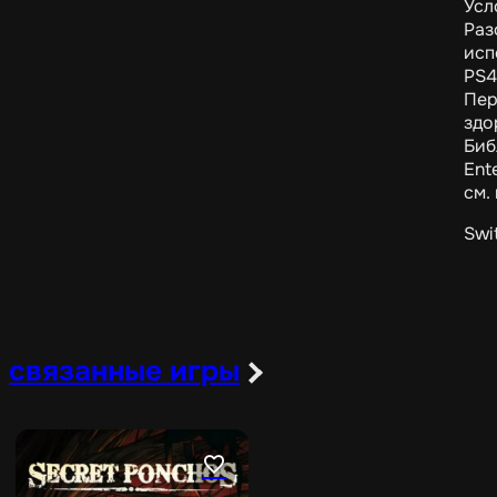
Усл
Раз
исп
PS4
Пер
здо
Биб
Ent
см.
Swi
связанные игры