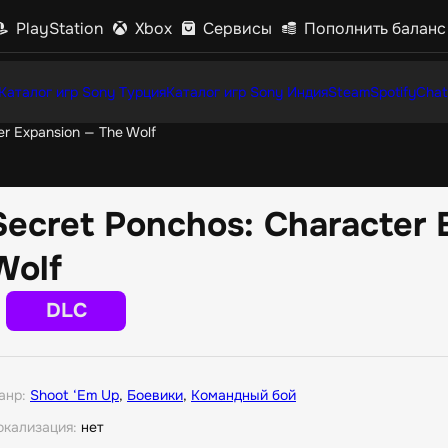
PlayStation
Xbox
Сервисы
Пополнить баланс
Каталог игр Sony Турция
Каталог игр Sony Индия
Steam
Spotify
Chat
er Expansion — The Wolf
Secret Ponchos: Character 
Wolf
DLC
анр:
Shoot ‘Em Up
,
Боевики
,
Командный бой
окализация:
нет