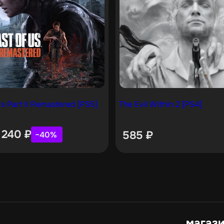
s Part II Remastered [PS5]
The Evil Within 2 [PS4]
 240
₽
585
₽
−40%
магаз