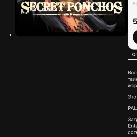
Р
О
Вол
таи
жер
Это
PAL
Заг
Ent
сог