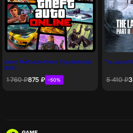
Grand Theft Auto Online (PlayStation5)
The Last of U
[PS5]
1 760
₽
875
₽
5 410
₽
3
−50%