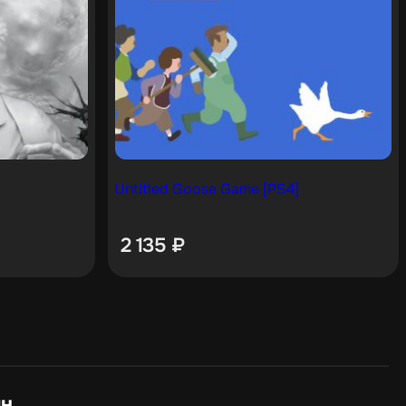
Untitled Goose Game [PS4]
2 135
₽
ин