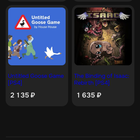
Untitled Goose Game
The Binding of Isaac:
[PS4]
Rebirth [PS4]
2 135
₽
1 635
₽