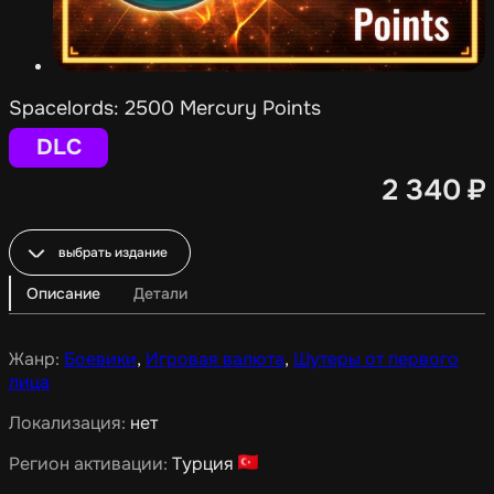
Spacelords: 2500 Mercury Points
DLC
2 340
₽
выбрать издание
Описание
Детали
Жанр:
Боевики
,
Игровая валюта
,
Шутеры от первого
лица
Локализация:
нет
Регион активации:
Турция