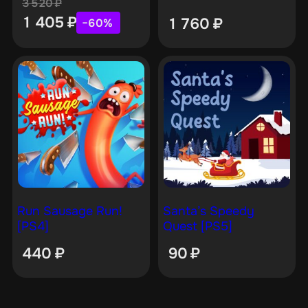
3 520
₽
1 405
₽
1 760
₽
−60%
Run Sausage Run!
Santa’s Speedy
[PS4]
Quest [PS5]
440
₽
90
₽