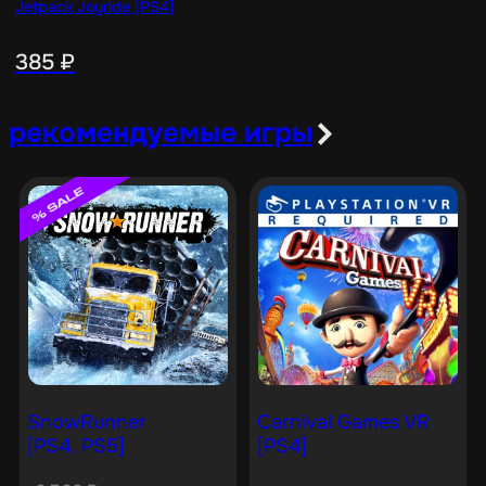
Jetpack Joyride [PS4]
385
₽
рекомендуемые игры
SnowRunner
Carnival Games VR
[PS4, PS5]
[PS4]