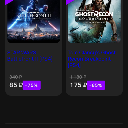
STAR WARS
Tom Clancy’s Ghost
Battlefront II [PS4]
Recon Breakpoint
[PS4]
340
₽
1 180
₽
85
₽
175
₽
−75%
−85%