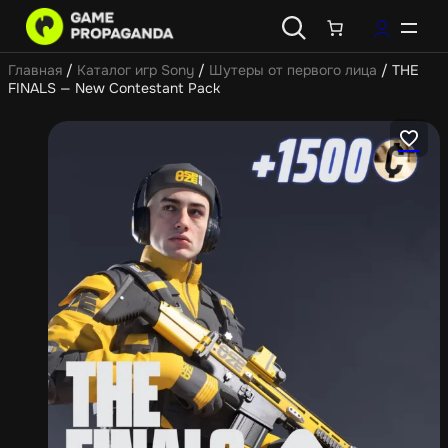
Главная
/
Каталог игр Sony
/
Шутеры от первого лица
/ THE
FINALS — New Contestant Pack