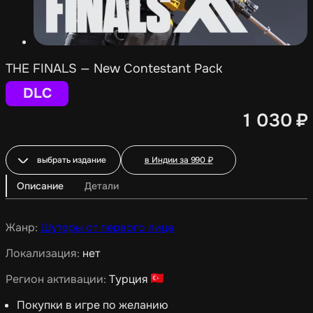
THE FINALS — New Contestant Pack
DLC
1 030
₽
выбрать издание
в Индии за
990
₽
Описание
Детали
Жанр:
Шутеры от первого лица
Локализация:
нет
Регион активации:
Турция
Покупки в игре по желанию