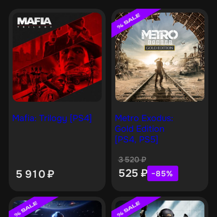
Mafia: Trilogy [PS4]
Metro Exodus:
Gold Edition
[PS4, PS5]
3 520
₽
525
₽
5 910
₽
−85%