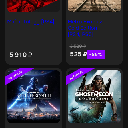
Mafia: Trilogy [PS4]
Metro Exodus:
Gold Edition
[PS4, PS5]
3 520
₽
525
₽
5 910
₽
−85%