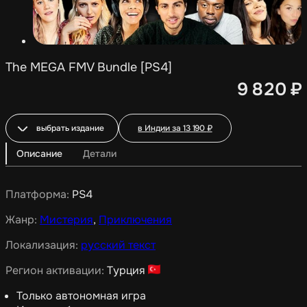
The MEGA FMV Bundle [PS4]
9 820
₽
выбрать издание
в Индии за
13 190
₽
Описание
Детали
Платформа:
PS4
Жанр:
Мистерия
,
Приключения
Локализация:
русский текст
Регион активации:
Турция
Только автономная игра