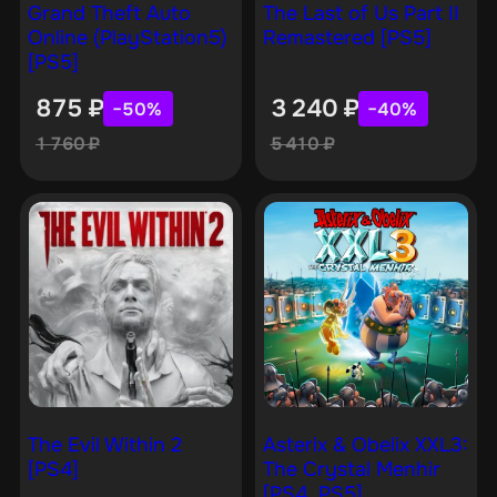
Grand Theft Auto
The Last of Us Part II
Online (PlayStation5)
Remastered [PS5]
[PS5]
875
₽
3 240
₽
−50%
−40%
1 760
₽
5 410
₽
The Evil Within 2
Asterix & Obelix XXL3:
[PS4]
The Crystal Menhir
[PS4, PS5]