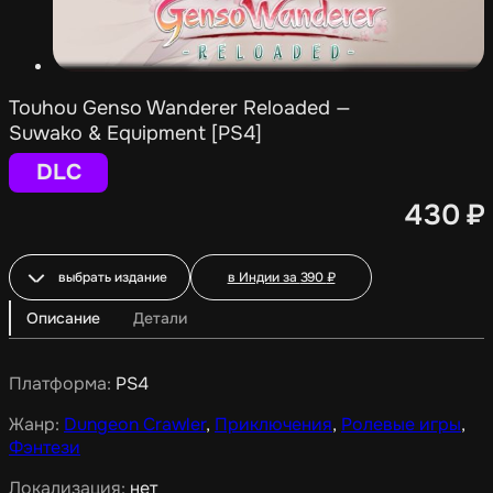
Touhou Genso Wanderer Reloaded —
Suwako & Equipment [PS4]
DLC
430
₽
выбрать издание
в Индии за
390
₽
Описание
Детали
Платформа:
PS4
Жанр:
Dungeon Crawler
,
Приключения
,
Ролевые игры
,
Фэнтези
Локализация:
нет