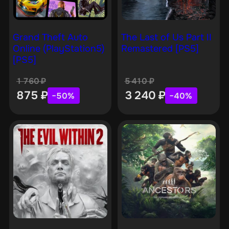
Grand Theft Auto
The Last of Us Part II
Online (PlayStation5)
Remastered [PS5]
[PS5]
1 760
₽
5 410
₽
875
₽
3 240
₽
−50%
−40%