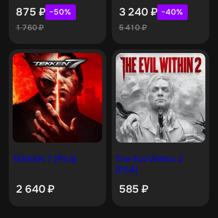
875
₽
3 240
₽
−50%
−40%
1 760
₽
5 410
₽
TEKKEN 7 [PS4]
The Evil Within 2
[PS4]
2 640
₽
585
₽