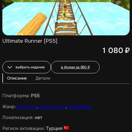
Ultimate Runner [PS5]
1 080
₽
выбрать издание
в Индии за
990
₽
Описание
Детали
Платформа:
PS5
Жанр:
Боевики
,
Казуальные
,
Семейные
Локализация:
нет
Регион активации:
Турция