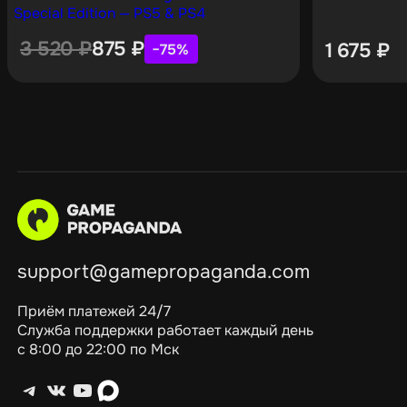
Special Edition — PS5 & PS4
3 520
₽
875
₽
1 675
₽
−75%
support@gamepropaganda.com
Приём платежей 24/7
Служба поддержки работает каждый день
с 8:00 до 22:00 по Мск
Telegram
ВКонтакте
YouTube
max