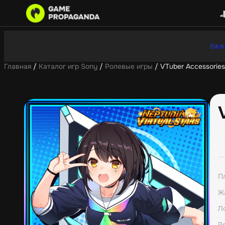
Sale
Главная
/
Каталог игр Sony
/
Ролевые игры
/ VTuber Accessories
П
Ж
Л
Р