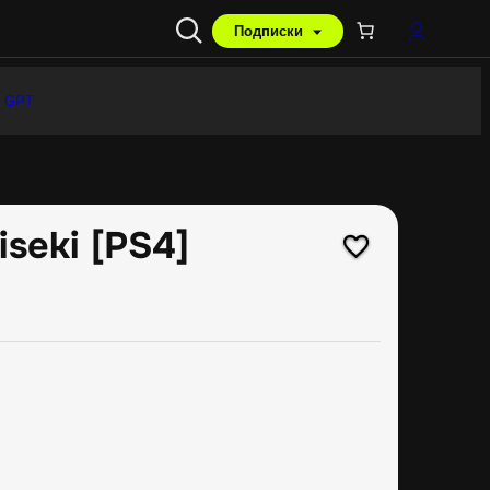
Подписки
 GPT
iseki [PS4]