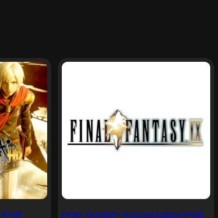
 [PS4]
FINAL FANTASY IX Digital Edition [PS4]