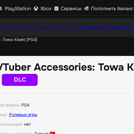
PlayStation
Xbox
Сервисы
Пополнить баланс
Каталог игр Sony Турция
Каталог игр Sony Индия
Steam
Spotify
Chat
: Towa Kiseki [PS4]
VTuber Accessories: Towa K
DLC
латформа:
PS4
анр:
Ролевые игры
окализация:
нет
егион активации:
Турция