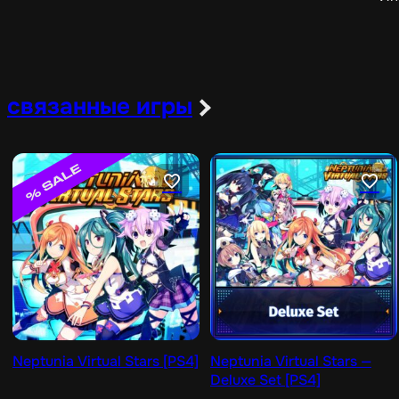
связанные игры
Neptunia Virtual Stars [PS4]
Neptunia Virtual Stars —
Deluxe Set [PS4]