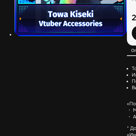
О
Т
И
П
В
«По
・ М
・ А
* Д
«Ин