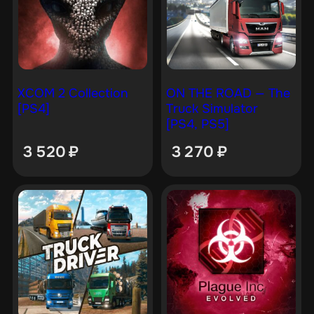
XCOM 2 Collection
ON THE ROAD — The
[PS4]
Truck Simulator
[PS4, PS5]
3 520
₽
3 270
₽