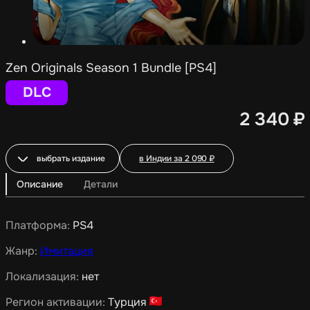
Zen Originals Season 1 Bundle [PS4]
DLC
2 340
₽
выбрать издание
в Индии за
2 090
₽
Описание
Детали
Платформа:
PS4
Жанр:
Имитация
Локализация:
нет
Регион активации:
Турция