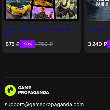
Grand Theft Auto Online (PlayStation5)
The Last of U
[PS5]
875
₽
1 760
₽
3 240
₽
−50%
support@gamepropaganda.com