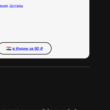
ения
,
Шутеры
в Индии за
90
₽