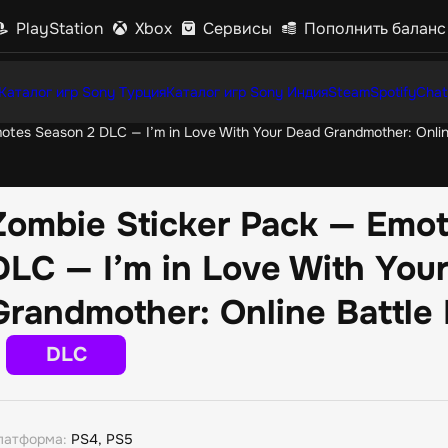
PlayStation
Xbox
Сервисы
Пополнить баланс
Каталог игр Sony Турция
Каталог игр Sony Индия
Steam
Spotify
Chat
otes Season 2 DLC — I’m in Love With Your Dead Grandmother: Onlin
Zombie Sticker Pack — Emo
DLC — I’m in Love With You
Grandmother: Online Battle
DLC
латформа:
PS4, PS5