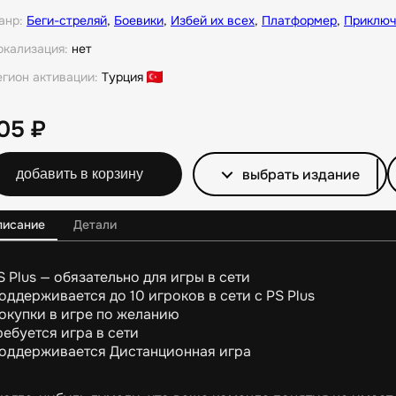
анр:
Беги-стреляй
,
Боевики
,
Избей их всех
,
Платформер
,
Приключ
окализация:
нет
егион активации:
Турция
105
₽
выбрать издание
добавить в корзину
писание
Детали
S Plus — обязательно для игры в сети
оддерживается до 10 игроков в сети с PS Plus
окупки в игре по желанию
ребуется игра в сети
оддерживается Дистанционная игра