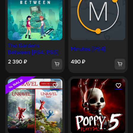
The Gardens
Minutes [PS4]
Between [PS4, PS5]
2 390
₽
490
₽