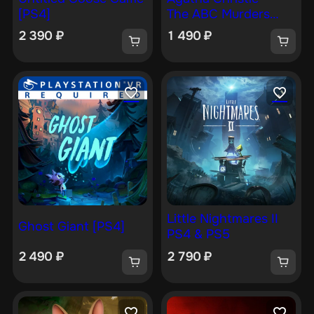
[PS4]
The ABC Murders
[PS4]
2 390
₽
1 490
₽
Little Nightmares II
Ghost Giant [PS4]
PS4 & PS5
2 490
₽
2 790
₽