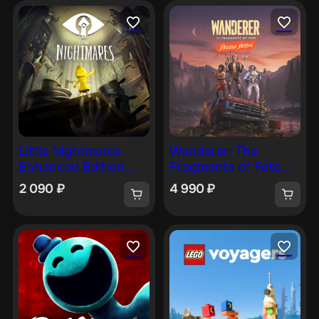
Little Nightmares
Wanderer: The
Enhanced Edition
Fragments of Fate
[PS4, PS5]
Deluxe Edition [PS5]
2 090
₽
4 990
₽