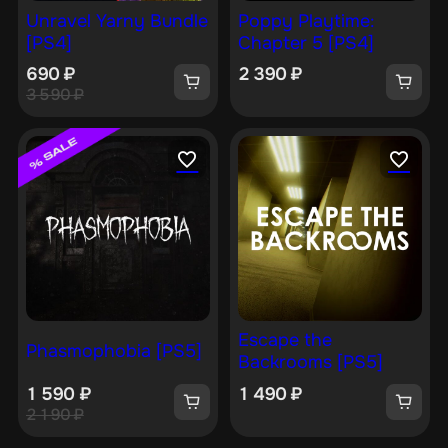
Unravel Yarny Bundle
Poppy Playtime:
[PS4]
Chapter 5 [PS4]
690
₽
2 390
₽
3 590
₽
Escape the
Phasmophobia [PS5]
Backrooms [PS5]
1 590
₽
1 490
₽
2 190
₽