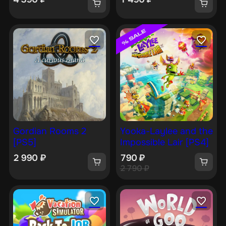
Gordian Rooms 2
Yooka-Laylee and the
[PS5]
Impossible Lair [PS4]
2 990
₽
790
₽
2 790
₽