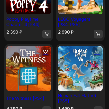
Poppy Playtime:
LEGO Voyagers
Chapter 4 [PS4]
[PS4, PS5]
2 390
₽
2 990
₽
Human Fall Flat VR
The Witness [PS4]
[PS5]
4 390
₽
1 490
₽