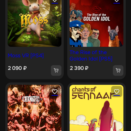
The Rise of the
Moss VR [PS4]
Golden Idol [PS5]
2 090
₽
2 390
₽