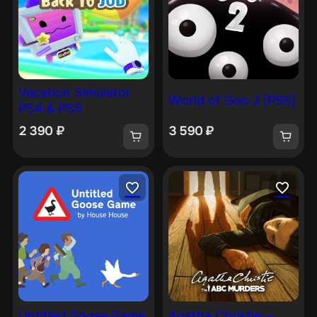
Vacation Simulator
World of Goo 2 [PS5]
PS4 & PS5
2 390
₽
3 590
₽
Untitled Goose Game
Agatha Christie —