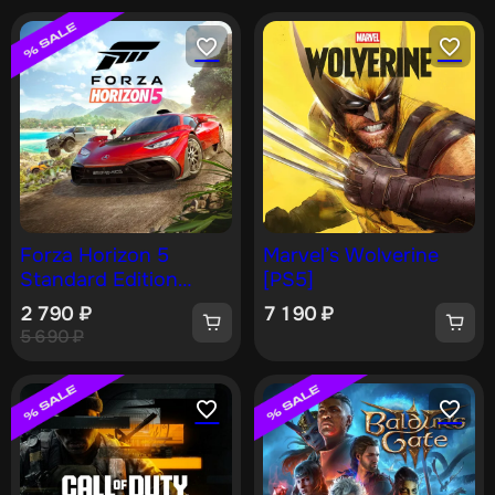
Forza Horizon 5
Marvel’s Wolverine
Standard Edition
[PS5]
[PS5]
2 790
₽
7 190
₽
5 690
₽