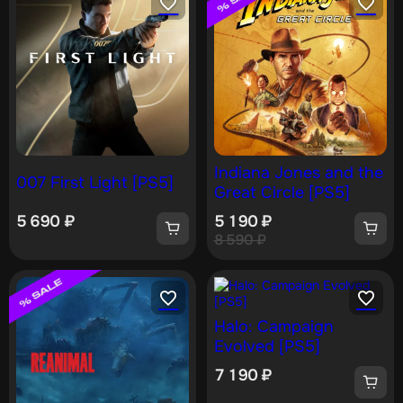
Indiana Jones and the
007 First Light [PS5]
Great Circle [PS5]
5 690
₽
5 190
₽
8 590
₽
Halo: Campaign
Evolved [PS5]
7 190
₽