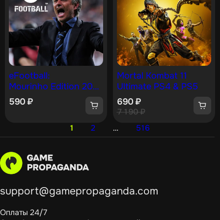
eFootball:
Mortal Kombat 11
Mourinho Edition 2026
Ultimate PS4 & PS5
[PS4, PS5]
590
₽
690
₽
7 190
₽
1
2
…
516
support@gamepropaganda.com
Оплаты 24/7