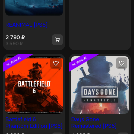
REANIMAL [PS5]
2 790
₽
3 590
₽
Battlefield 6
Days Gone
Phantom Edition [PS5]
Remastered [PS5]