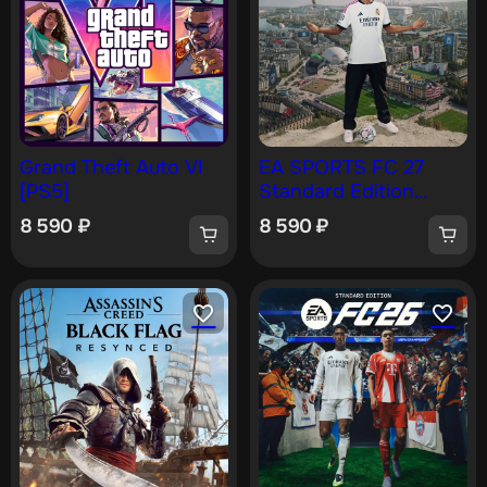
Grand Theft Auto VI
EA SPORTS FC 27
[PS5]
Standard Edition
PS4 & PS5
8 590
₽
8 590
₽