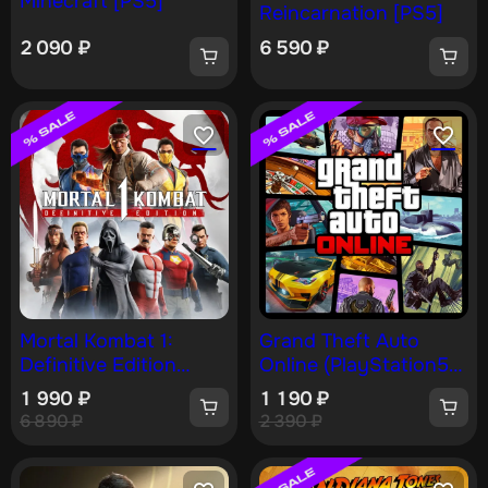
Minecraft [PS5]
Reincarnation [PS5]
2 090
₽
6 590
₽
Mortal Kombat 1:
Grand Theft Auto
Definitive Edition
Online (PlayStation5)
[PS5]
[PS5]
1 990
₽
1 190
₽
6 890
₽
2 390
₽