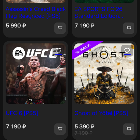
Assassin’s Creed Black
EA SPORTS FC 26
Flag Resynced [PS5]
Standard Edition
PS4 & PS5
5 990
₽
7 190
₽
UFC 6 [PS5]
Ghost of Yōtei [PS5]
7 190
₽
5 390
₽
7 190
₽