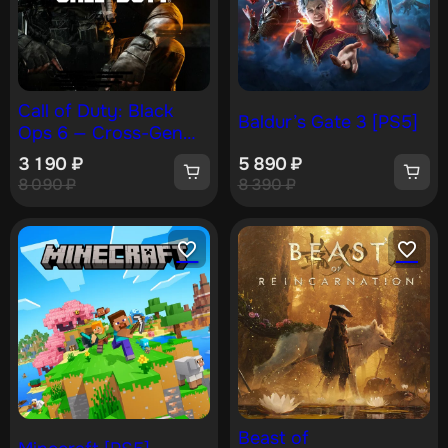
Call of Duty: Black
Baldur’s Gate 3 [PS5]
Ops 6 — Cross-Gen
Bundle [PS4, PS5]
3 190
₽
5 890
₽
8 090
₽
8 390
₽
Beast of