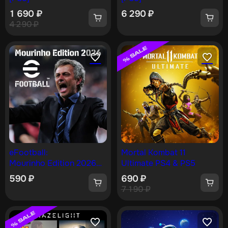
1 690
₽
6 290
₽
4 290
₽
eFootball:
Mortal Kombat 11
Mourinho Edition 2026
Ultimate PS4 & PS5
[PS4, PS5]
590
₽
690
₽
7 190
₽