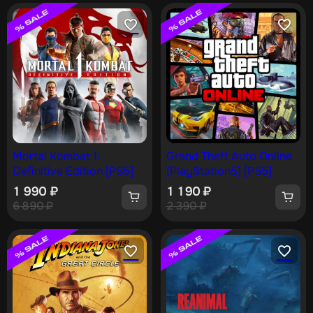
Mortal Kombat 1:
Grand Theft Auto Online
Definitive Edition [PS5]
(PlayStation5) [PS5]
1 990
₽
1 190
₽
6 890
₽
2 390
₽