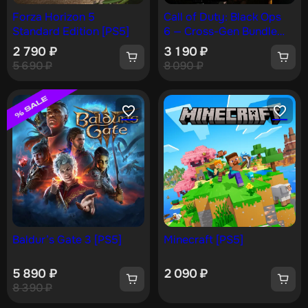
Forza Horizon 5
Call of Duty: Black Ops
Standard Edition [PS5]
6 — Cross-Gen Bundle
[PS4, PS5]
2 790
₽
3 190
₽
5 690
₽
8 090
₽
Baldur’s Gate 3 [PS5]
Minecraft [PS5]
5 890
₽
2 090
₽
8 390
₽