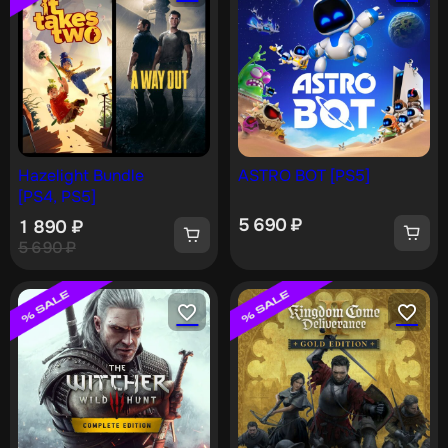
Hazelight Bundle
ASTRO BOT [PS5]
[PS4, PS5]
5 690
₽
1 890
₽
5 690
₽