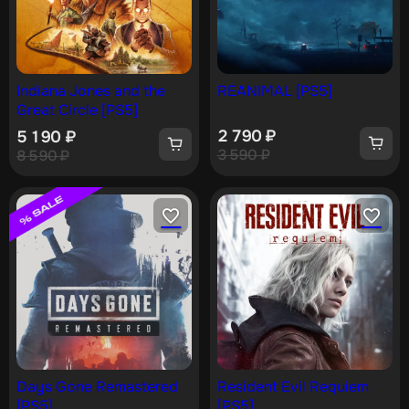
Indiana Jones and the
REANIMAL [PS5]
Great Circle [PS5]
2 790
₽
5 190
₽
3 590
₽
8 590
₽
Days Gone Remastered
Resident Evil Requiem
[PS5]
[PS5]