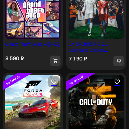
Grand Theft Auto VI [PS5]
EA SPORTS FC 26
Standard Edition
PS4 & PS5
8 590
₽
7 190
₽