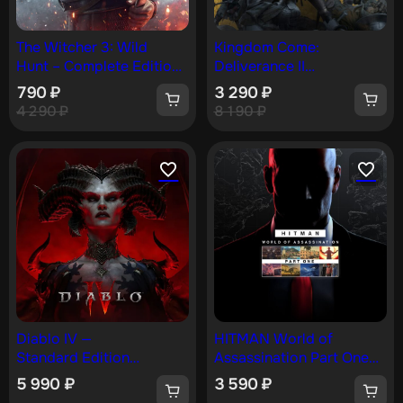
The Witcher 3: Wild
Kingdom Come:
Hunt – Complete Edition
Deliverance II
[PS4, PS5]
Royal Edition [PS5]
790
₽
3 290
₽
4 290
₽
8 190
₽
Diablo IV —
HITMAN World of
Standard Edition
Assassination Part One
[PS4, PS5]
[PS4, PS5]
5 990
₽
3 590
₽