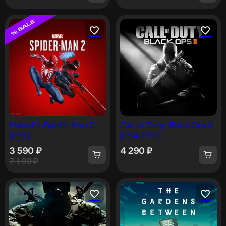
Marvel’s Spider-Man 2
Call of Duty: Black Ops II
[PS5]
[PS4, PS5]
3 590
₽
4 290
₽
7 190
₽