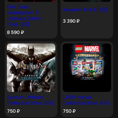
Red Dead
Resident Evil 4 [X|S]
Redemption 2:
Ultimate Edition
3 390
₽
[One, X|S]
8 590
₽
Batman: Arkham
LEGO Marvel
Collection [One, X|S]
Collection [One, X|S]
750
₽
750
₽