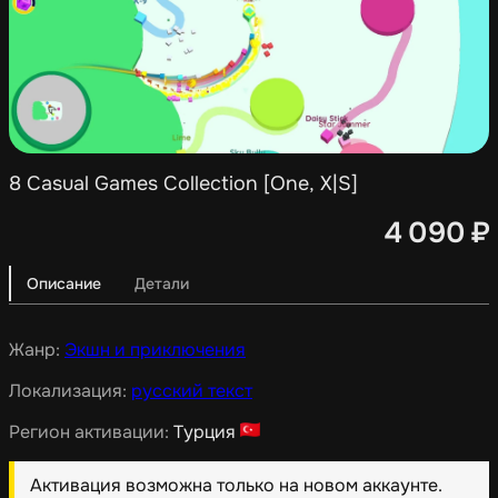
8 Casual Games Collection [One, X|S]
4 090
₽
Описание
Детали
Жанр:
Экшн и приключения
Локализация:
русский текст
Регион активации:
Турция
Активация возможна только на новом аккаунте.